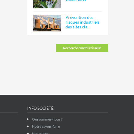
Prévention des
risques industriels
des sites cla…
Rechercher un fournisseur
INFO SOCIÉTÉ
Qui sommes-nous ?
Notre savoir-faire
Nos valeurs