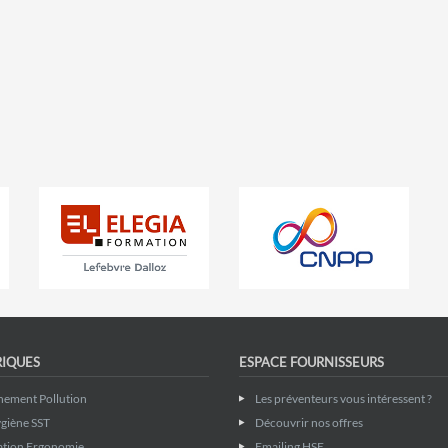
RIQUES
ESPACE FOURNISSEURS
nement Pollution
Les préventeurs vous intéressent ?
giène SST
Découvrir nos offres
ation Ergonomie
Emailing HSE