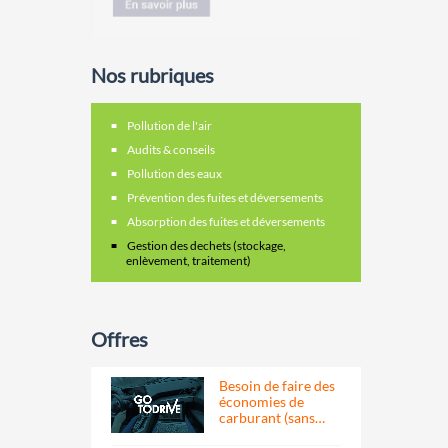
Nos rubriques
Pollution de l'air
Audits & conseils
Pollution des eaux
Prévention des fuites et déversements
Absorption des fuites et déversements
Gestion des dechets (stockage,
enlèvement, traitement)
Offres
Besoin de faire des
économies de
carburant (sans…