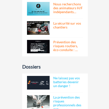
Nous recherchons
des animateurs H/F
indépendants…
La sécurité sur vos
chantiers
Prévention des
risques routiers,
éco conduite : …
Dossiers
Ne laissez pas vos
batteries devenir
un danger !
La prévention des
risques
professionnels des
exp…