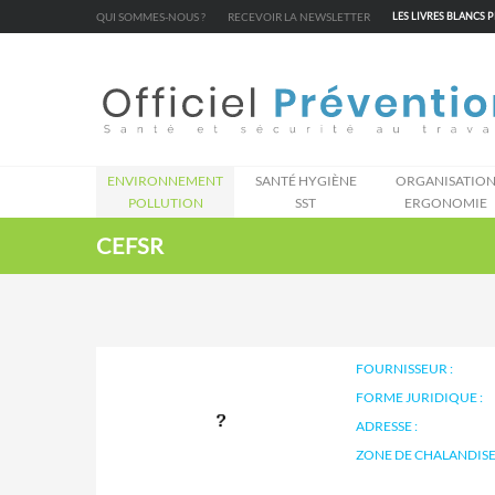
Cookies management panel
QUI SOMMES-NOUS ?
RECEVOIR LA NEWSLETTER
LES LIVRES BLANCS 
ENVIRONNEMENT
SANTÉ HYGIÈNE
ORGANISATIO
POLLUTION
SST
ERGONOMIE
CEFSR
FOURNISSEUR :
FORME JURIDIQUE :
ADRESSE :
ZONE DE CHALANDISE 