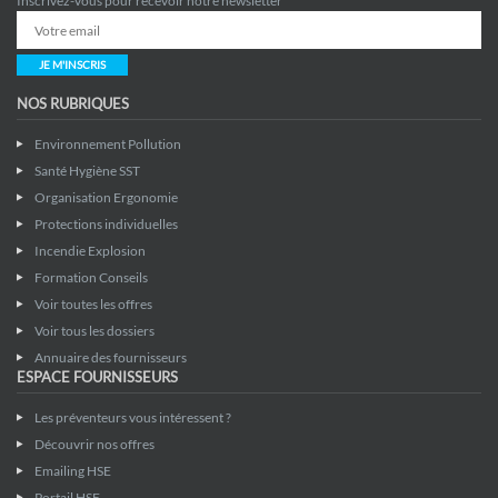
Inscrivez-vous pour recevoir notre newsletter
JE M'INSCRIS
NOS RUBRIQUES
Environnement Pollution
Santé Hygiène SST
Organisation Ergonomie
Protections individuelles
Incendie Explosion
Formation Conseils
Voir toutes les offres
Voir tous les dossiers
Annuaire des fournisseurs
ESPACE FOURNISSEURS
Les préventeurs vous intéressent ?
Découvrir nos offres
Emailing HSE
Portail HSE