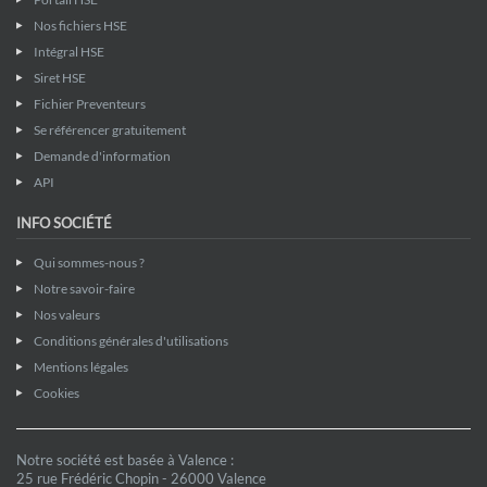
Nos fichiers HSE
Intégral HSE
Siret HSE
Fichier Preventeurs
Se référencer gratuitement
Demande d'information
API
INFO SOCIÉTÉ
Qui sommes-nous ?
Notre savoir-faire
Nos valeurs
Conditions générales d'utilisations
Mentions légales
Cookies
Notre société est basée à Valence :
25 rue Frédéric Chopin - 26000 Valence