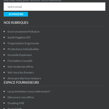
Inscrivez-vous pour recevoir notre newsletter
JE M'INSCRIS
NOS RUBRIQUES
Environnement Pollution
Santé Hygiène SST
Organisation Ergonomie
Protections individuelles
Incendie Explosion
Formation Conseils
Voir toutes les offres
Voir tous les dossiers
Annuaire des fournisseurs
ESPACE FOURNISSEURS
Les préventeurs vous intéressent ?
Découvrir nos offres
Emailing HSE
Portail HSE