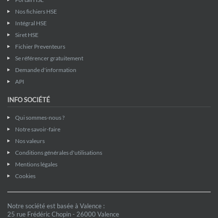
Nos fichiers HSE
Intégral HSE
Siret HSE
Fichier Preventeurs
Se référencer gratuitement
Demande d'information
API
INFO SOCIÉTÉ
Qui sommes-nous ?
Notre savoir-faire
Nos valeurs
Conditions générales d'utilisations
Mentions légales
Cookies
Notre société est basée à Valence :
25 rue Frédéric Chopin - 26000 Valence