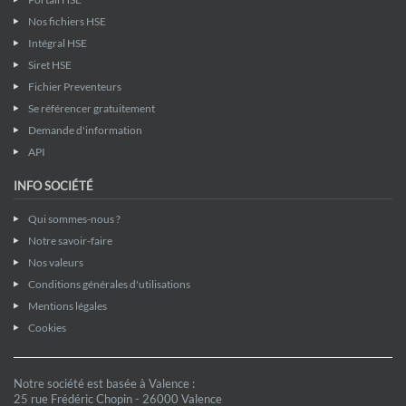
Nos fichiers HSE
Intégral HSE
Siret HSE
Fichier Preventeurs
Se référencer gratuitement
Demande d'information
API
INFO SOCIÉTÉ
Qui sommes-nous ?
Notre savoir-faire
Nos valeurs
Conditions générales d'utilisations
Mentions légales
Cookies
Notre société est basée à Valence :
25 rue Frédéric Chopin - 26000 Valence