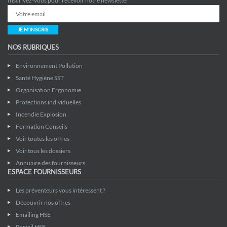
Inscrivez-vous pour recevoir notre newsletter
JE M'INSCRIS
NOS RUBRIQUES
Environnement Pollution
Santé Hygiène SST
Organisation Ergonomie
Protections individuelles
Incendie Explosion
Formation Conseils
Voir toutes les offres
Voir tous les dossiers
Annuaire des fournisseurs
ESPACE FOURNISSEURS
Les préventeurs vous intéressent ?
Découvrir nos offres
Emailing HSE
Portail HSE