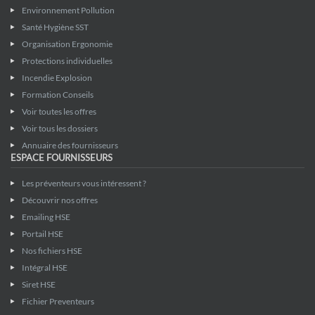
Environnement Pollution
Santé Hygiène SST
Organisation Ergonomie
Protections individuelles
Incendie Explosion
Formation Conseils
Voir toutes les offres
Voir tous les dossiers
Annuaire des fournisseurs
ESPACE FOURNISSEURS
Les préventeurs vous intéressent ?
Découvrir nos offres
Emailing HSE
Portail HSE
Nos fichiers HSE
Intégral HSE
Siret HSE
Fichier Preventeurs