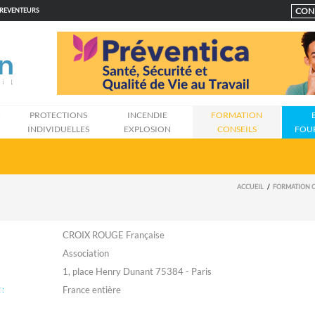
CON
PREVENTEURS
N
PROTECTIONS
INCENDIE
FORMATION
INDIVIDUELLES
EXPLOSION
CONSEILS
FOU
ACCUEIL
FORMATION C
CROIX ROUGE Française
Association
1, place Henry Dunant 75384 - Paris
: