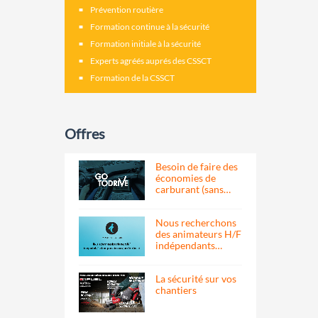
Prévention routière
Formation continue à la sécurité
Formation initiale à la sécurité
Experts agréés auprés des CSSCT
Formation de la CSSCT
Offres
Besoin de faire des
économies de
carburant (sans…
Nous recherchons
des animateurs H/F
indépendants…
La sécurité sur vos
chantiers