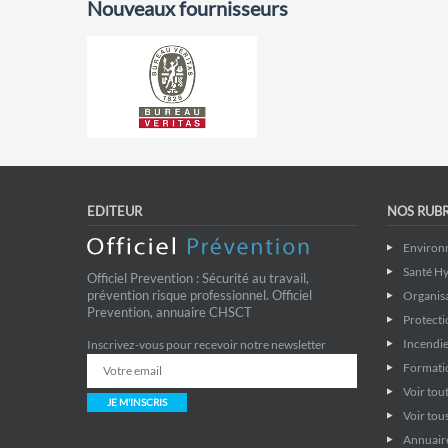
Nouveaux fournisseurs
EDITEUR
NOS RUB
Environ
Santé Hy
Officiel Prevention : Sécurité au travail,
prévention risque professionnel. Officiel
Organis
Prevention, annuaire CHSCT
Protecti
Incendie
Inscrivez-vous pour recevoir notre newsletter
Formati
Voir tout
JE M'INSCRIS
Voir tous
Annuaire