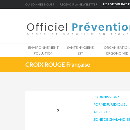
Cookies management panel
QUI SOMMES-NOUS ?
RECEVOIR LA NEWSLETTER
LES LIVRES BLANCS 
ENVIRONNEMENT
SANTÉ HYGIÈNE
ORGANISATIO
POLLUTION
SST
ERGONOMIE
CROIX ROUGE Française
FOURNISSEUR :
FORME JURIDIQUE :
ADRESSE :
ZONE DE CHALANDISE 