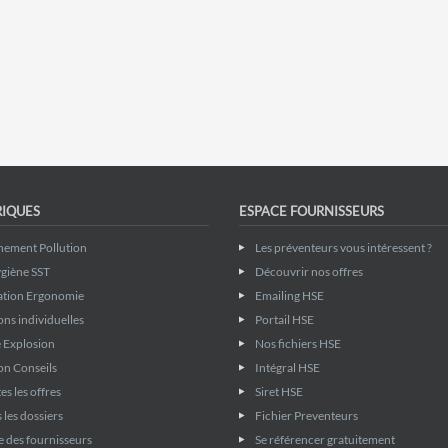
RIQUES
ESPACE FOURNISSEURS
nement Pollution
Les préventeurs vous intéressent ?
giène SST
Découvrir nos offres
ation Ergonomie
Emailing HSE
ons individuelles
Portail HSE
 Explosion
Nos fichiers HSE
on Conseils
Intégral HSE
es les offres
Siret HSE
 les dossiers
Fichier Preventeurs
 des fournisseurs
Se référencer gratuitement