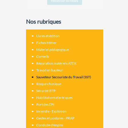
Nos rubriques
Livres et édition
Fiches Métier
Materiel pédagogique
Conseils
Réparation matériels ATEX
Travail en hauteur
Sauveteur Secouriste du Travail (SST)
Risque chimique
Sécurité BTP
Habilitations électriques
Port des EPI
Incendie - Explosion
Gestes et postures - PRAP
Conduite d'engins