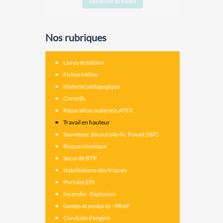
Nos rubriques
Livres et édition
Fiches Métier
Materiel pédagogique
Conseils
Réparation matériels ATEX
Travail en hauteur
Sauveteur Secouriste du Travail (SST)
Risque chimique
Sécurité BTP
Habilitations électriques
Port des EPI
Incendie - Explosion
Gestes et postures - PRAP
Conduite d'engins