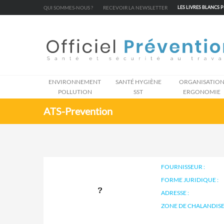
Cookies management panel
QUI SOMMES-NOUS ?
RECEVOIR LA NEWSLETTER
LES LIVRES BLANCS 
ENVIRONNEMENT
SANTÉ HYGIÈNE
ORGANISATIO
POLLUTION
SST
ERGONOMIE
ATS-Prevention
FOURNISSEUR :
FORME JURIDIQUE :
ADRESSE :
ZONE DE CHALANDISE 