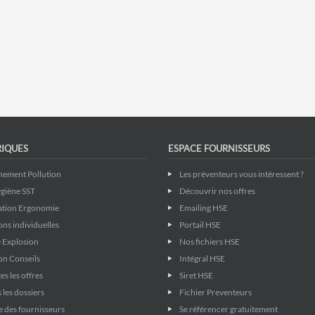
RIQUES
ESPACE FOURNISSEURS
nement Pollution
Les préventeurs vous intéressent ?
giène SST
Découvrir nos offres
ation Ergonomie
Emailing HSE
ons individuelles
Portail HSE
 Explosion
Nos fichiers HSE
on Conseils
Intégral HSE
es les offres
Siret HSE
 les dossiers
Fichier Preventeurs
 des fournisseurs
Se référencer gratuitement