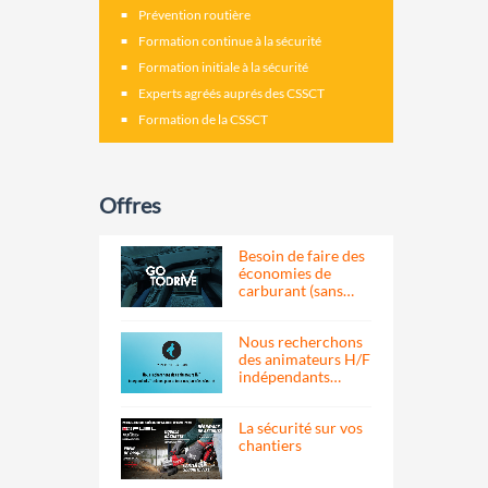
Prévention routière
Formation continue à la sécurité
Formation initiale à la sécurité
Experts agréés auprés des CSSCT
Formation de la CSSCT
Offres
Besoin de faire des
économies de
carburant (sans…
Nous recherchons
des animateurs H/F
indépendants…
La sécurité sur vos
chantiers