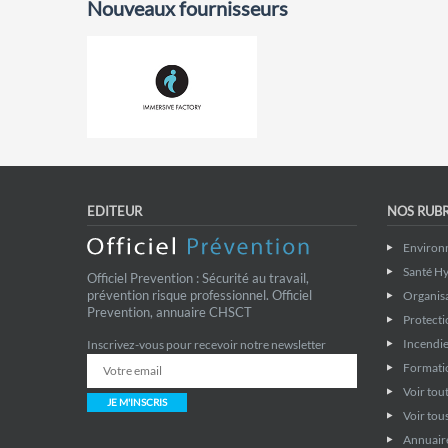
Nouveaux fournisseurs
EDITEUR
NOS RUB
Environ
Santé Hy
Officiel Prevention : Sécurité au travail,
prévention risque professionnel. Officiel
Organis
Prevention, annuaire CHSCT
Protecti
Incendie
Inscrivez-vous pour recevoir notre newsletter
Formati
Voir tout
JE M'INSCRIS
Voir tous
Annuaire