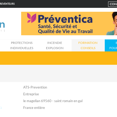
CON
PREVENTEURS
N
PROTECTIONS
INCENDIE
FORMATION
INDIVIDUELLES
EXPLOSION
CONSEILS
FOU
ATS-Prevention
Entreprise
le magellan 69560 - saint romain en gal
: