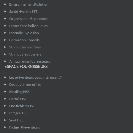
Environnement Pollution
Santé Hygiène SST
Organisation Ergonomie
Protections individuelles
Incendie Explosion
Formation Conseils
Voir toutes les offres
Voir tous les dossiers
Annuaire des fournisseurs
ESPACE FOURNISSEURS
Les préventeurs vous intéressent ?
Découvrir nos offres
Emailing HSE
Portail HSE
Nos fichiers HSE
Intégral HSE
Siret HSE
Fichier Preventeurs