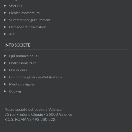
Siret HSE
Fichier Preventeurs
Se référencer gratuitement
Demande d'information
API
INFO SOCIÉTÉ
Qui sommes-nous ?
Notre savoir-faire
Nos valeurs
Conditions générales d'utilisations
Mentions légales
Cookies
Notre société est basée à Valence :
25 rue Frédéric Chopin - 26000 Valence
R.C.S. ROMANS 492 380 522