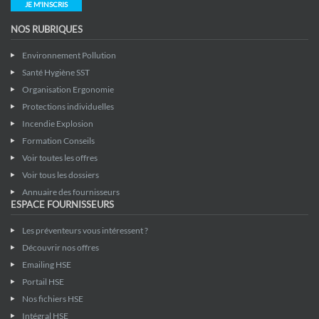
JE M'INSCRIS
NOS RUBRIQUES
Environnement Pollution
Santé Hygiène SST
Organisation Ergonomie
Protections individuelles
Incendie Explosion
Formation Conseils
Voir toutes les offres
Voir tous les dossiers
Annuaire des fournisseurs
ESPACE FOURNISSEURS
Les préventeurs vous intéressent ?
Découvrir nos offres
Emailing HSE
Portail HSE
Nos fichiers HSE
Intégral HSE