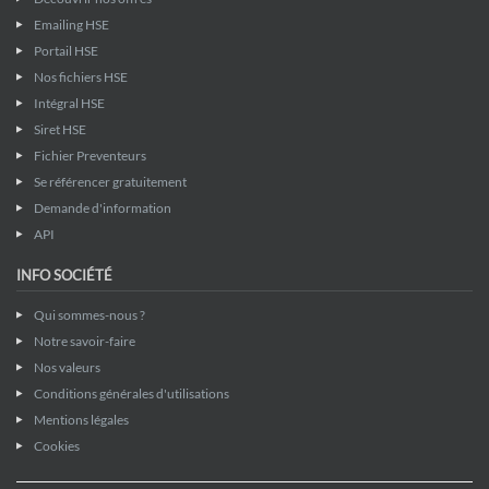
Emailing HSE
Portail HSE
Nos fichiers HSE
Intégral HSE
Siret HSE
Fichier Preventeurs
Se référencer gratuitement
Demande d'information
API
INFO SOCIÉTÉ
Qui sommes-nous ?
Notre savoir-faire
Nos valeurs
Conditions générales d'utilisations
Mentions légales
Cookies