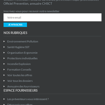
Officiel Prevention, annuaire CHSCT
Inscrivez-vous pour recevoir notre newsletter
JE M'INSCRIS
NOS RUBRIQUES
Environnement Pollution
Santé Hygiène SST
Organisation Ergonomie
Protections individuelles
Incendie Explosion
Formation Conseils
Voir toutes les offres
Voir tous les dossiers
Annuaire des fournisseurs
ESPACE FOURNISSEURS
Les préventeurs vous intéressent ?
Découvrir nos offres