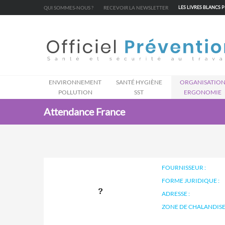
Cookies management panel
QUI SOMMES-NOUS ?
RECEVOIR LA NEWSLETTER
LES LIVRES BLANCS 
ENVIRONNEMENT
SANTÉ HYGIÈNE
ORGANISATIO
POLLUTION
SST
ERGONOMIE
Attendance France
FOURNISSEUR :
FORME JURIDIQUE :
ADRESSE :
ZONE DE CHALANDISE 