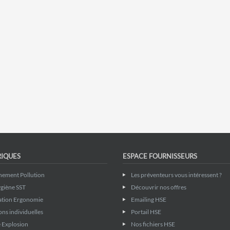
RIQUES
ESPACE FOURNISSEURS
nement Pollution
Les préventeurs vous intéressent ?
giène SST
Découvrir nos offres
ation Ergonomie
Emailing HSE
ons individuelles
Portail HSE
 Explosion
Nos fichiers HSE