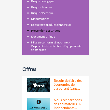
Risque biologique
Risque chimique
Risque éléctrique
Manutentions
Etiquetage produits dangereux
Prévention des Chutes
Document Unique
Mise en conformité machines -
Dispositifs de protection - Equipements
de stockage
Offres
Besoin de faire des
économies de
carburant (sans…
Nous recherchons
des animateurs H/F
indépendants…