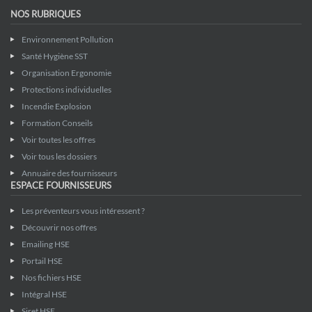
NOS RUBRIQUES
Environnement Pollution
Santé Hygiène SST
Organisation Ergonomie
Protections individuelles
Incendie Explosion
Formation Conseils
Voir toutes les offres
Voir tous les dossiers
Annuaire des fournisseurs
ESPACE FOURNISSEURS
Les préventeurs vous intéressent ?
Découvrir nos offres
Emailing HSE
Portail HSE
Nos fichiers HSE
Intégral HSE
Siret HSE