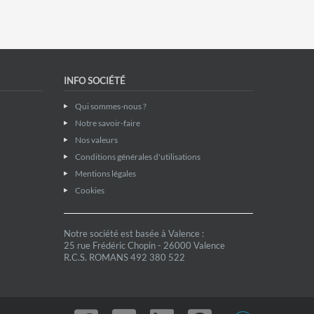
INFO SOCIÉTÉ
Qui sommes-nous ?
Notre savoir-faire
Nos valeurs
Conditions générales d'utilisations
Mentions légales
Cookies
Notre société est basée à Valence :
25 rue Frédéric Chopin - 26000 Valence
R.C.S. ROMANS 492 380 522