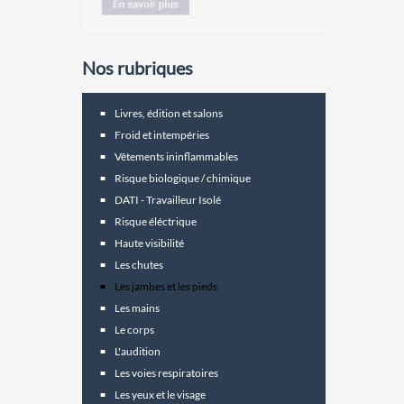
Nos rubriques
Livres, édition et salons
Froid et intempéries
Vêtements ininflammables
Risque biologique / chimique
DATI - Travailleur Isolé
Risque éléctrique
Haute visibilité
Les chutes
Les jambes et les pieds
Les mains
Le corps
L'audition
Les voies respiratoires
Les yeux et le visage