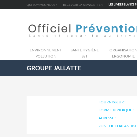
Cookies management panel
QUI SOMMES-NOUS ?
RECEVOIR LA NEWSLETTER
LES LIVRES BLANCS 
ENVIRONNEMENT
SANTÉ HYGIÈNE
ORGANISATIO
POLLUTION
SST
ERGONOMIE
GROUPE JALLATTE
FOURNISSEUR :
FORME JURIDIQUE :
ADRESSE :
ZONE DE CHALANDISE 