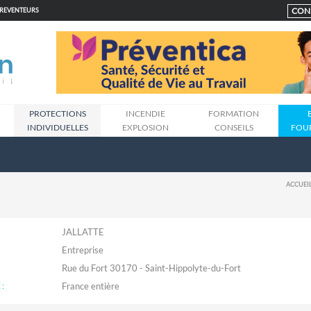
CON
PREVENTEURS
N
PROTECTIONS
INCENDIE
FORMATION
INDIVIDUELLES
EXPLOSION
CONSEILS
FOU
ACCUEI
JALLATTE
Entreprise
Rue du Fort 30170 - Saint-Hippolyte-du-Fort
: