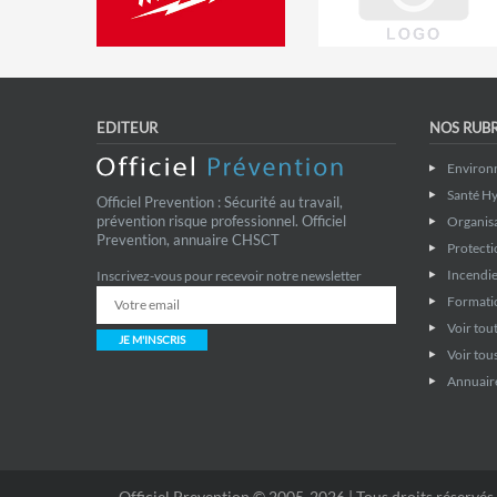
EDITEUR
NOS RUB
Environ
Santé Hy
Officiel Prevention : Sécurité au travail,
prévention risque professionnel. Officiel
Organis
Prevention, annuaire CHSCT
Protecti
Incendie
Inscrivez-vous pour recevoir notre newsletter
Formati
Voir tout
JE M'INSCRIS
Voir tous
Annuaire
Officiel Prevention © 2005-2026 | Tous droits réservés