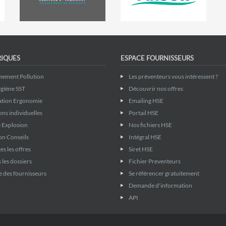
RIQUES
ESPACE FOURNISSEURS
nement Pollution
Les préventeurs vous intéressent ?
giène SST
Découvrir nos offres
ation Ergonomie
Emailing HSE
ons individuelles
Portail HSE
 Explosion
Nos fichiers HSE
on Conseils
Intégral HSE
es les offres
Siret HSE
 les dossiers
Fichier Preventeurs
 des fournisseurs
Se référencer gratuitement
Demande d'information
API