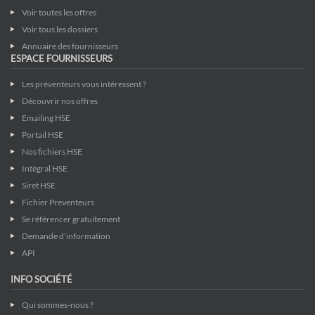
Voir toutes les offres
Voir tous les dossiers
Annuaire des fournisseurs
ESPACE FOURNISSEURS
Les préventeurs vous intéressent ?
Découvrir nos offres
Emailing HSE
Portail HSE
Nos fichiers HSE
Intégral HSE
Siret HSE
Fichier Preventeurs
Se référencer gratuitement
Demande d'information
API
INFO SOCIÉTÉ
Qui sommes-nous ?