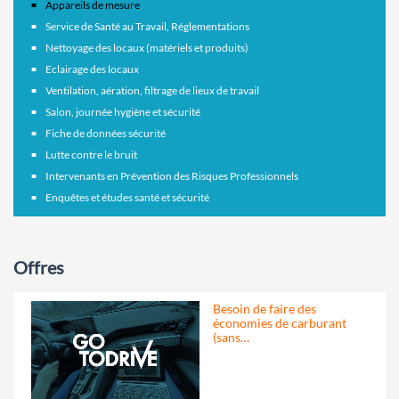
Appareils de mesure
Service de Santé au Travail, Réglementations
Nettoyage des locaux (matériels et produits)
Eclairage des locaux
Ventilation, aération, filtrage de lieux de travail
Salon, journée hygiène et sécurité
Fiche de données sécurité
Lutte contre le bruit
Intervenants en Prévention des Risques Professionnels
Enquêtes et études santé et sécurité
Offres
Besoin de faire des
économies de carburant
(sans…