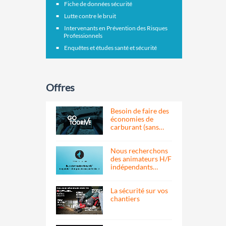
Fiche de données sécurité
Lutte contre le bruit
Intervenants en Prévention des Risques
Professionnels
Enquêtes et études santé et sécurité
Offres
Besoin de faire des
économies de
carburant (sans…
Nous recherchons
des animateurs H/F
indépendants…
La sécurité sur vos
chantiers