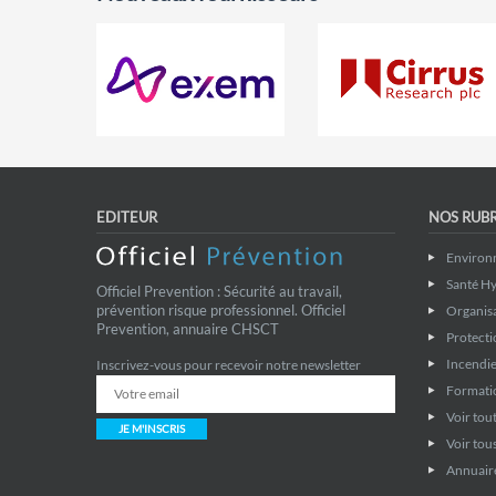
EDITEUR
NOS RUB
Environ
Santé Hy
Officiel Prevention : Sécurité au travail,
prévention risque professionnel. Officiel
Organis
Prevention, annuaire CHSCT
Protecti
Incendie
Inscrivez-vous pour recevoir notre newsletter
Formati
Voir tout
JE M'INSCRIS
Voir tous
Annuaire