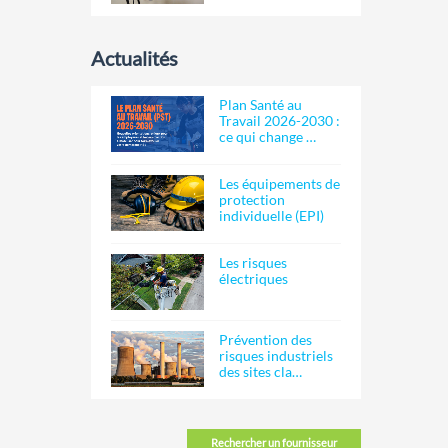
Actualités
Plan Santé au
Travail 2026-2030 :
ce qui change …
Les équipements de
protection
individuelle (EPI)
Les risques
électriques
Prévention des
risques industriels
des sites cla…
Rechercher un fournisseur