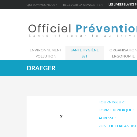
Cookies management panel
QUI SOMMES-NOUS ?
RECEVOIR LA NEWSLETTER
LES LIVRES BLANCS 
ENVIRONNEMENT
SANTÉ HYGIÈNE
ORGANISATIO
POLLUTION
SST
ERGONOMIE
DRAEGER
FOURNISSEUR :
FORME JURIDIQUE :
ADRESSE :
ZONE DE CHALANDISE 