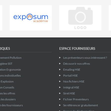
RIQUES
ESPACE FOURNISSEURS
nement Pollution
Les préventeurs vous intéressent ?
giène SST
Découvrir nos offres
ation Ergonomie
Emailing HSE
ons individuelles
Portail HSE
 Explosion
Nos fichiers HSE
on Conseils
Intégral HSE
es les offres
Siret HSE
 les dossiers
Fichier Preventeurs
 des fournisseurs
Se référencer gratuitement