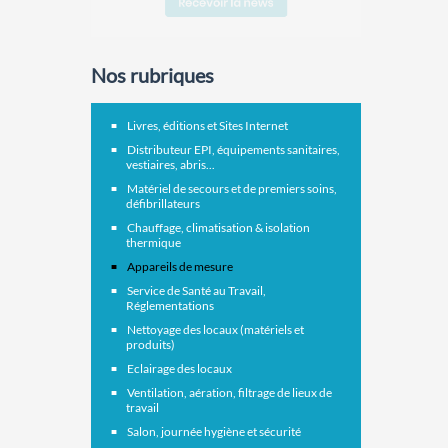
Nos rubriques
Livres, éditions et Sites Internet
Distributeur EPI, équipements sanitaires,
vestiaires, abris...
Matériel de secours et de premiers soins,
défibrillateurs
Chauffage, climatisation & isolation
thermique
Appareils de mesure
Service de Santé au Travail,
Réglementations
Nettoyage des locaux (matériels et
produits)
Eclairage des locaux
Ventilation, aération, filtrage de lieux de
travail
Salon, journée hygiène et sécurité