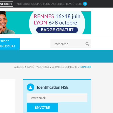
NEXION
NOS SOLUTIONS POUR CONTACTER LES PREVENTEURS
ESPACE
RNISSEURS
ACCUEIL
SANTÉ HYGIÈNE SST
APPAREILS DE MESURE
DRAEGER
Identification HSE
ENVOYER