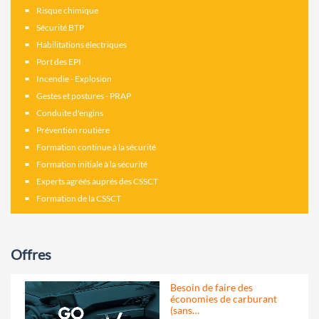
Risque chimique
Sécurité BTP
Habilitations électriques
Port des EPI
Incendie - Explosion
Gestes et postures - PRAP
Conduite d'engins
Prévention routière
Formation continue à la sécurité
Formation initiale à la sécurité
Experts agréés auprés des CSSCT
Formation de la CSSCT
Offres
Besoin de faire des
économies de carburant
(sans…