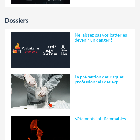
Dossiers
Ne laissez pas vos batteries
devenir un danger !
La prévention des risques
professionnels des exp…
Vêtements ininflammables