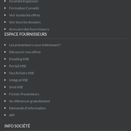
Incendie Explosion
Formation Conseils
Voir toutes les offres
Voir tous les dossiers
Annuaire des fournisseurs
ESPACE FOURNISSEURS
Les préventeurs vous intéressent ?
Découvrir nos offres
Emailing HSE
Portail HSE
Nos fichiers HSE
Intégral HSE
Siret HSE
Fichier Preventeurs
Se référencer gratuitement
Demande d'information
API
INFO SOCIÉTÉ