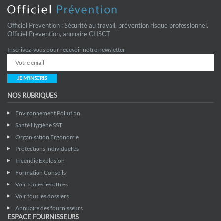
Officiel Prevention : Sécurité au travail, prévention risque professionnel.
Officiel Prevention, annuaire CHSCT
Inscrivez-vous pour recevoir notre newsletter
JE M'INSCRIS
NOS RUBRIQUES
Environnement Pollution
Santé Hygiène SST
Organisation Ergonomie
Protections individuelles
Incendie Explosion
Formation Conseils
Voir toutes les offres
Voir tous les dossiers
Annuaire des fournisseurs
ESPACE FOURNISSEURS