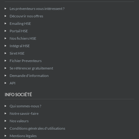
Les préventeurs vous intéressent ?
Découvrir nos offres
Emailing HSE
Portail HSE
Nos fichiers HSE
Intégral HSE
Siret HSE
Fichier Preventeurs
Se référencer gratuitement
Demande d'information
API
INFO SOCIÉTÉ
Qui sommes-nous ?
Notre savoir-faire
Nos valeurs
Conditions générales d'utilisations
Mentions légales