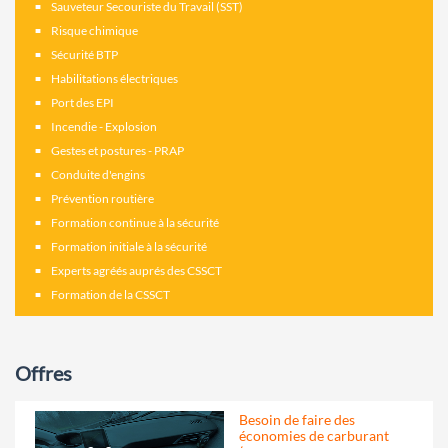
Sauveteur Secouriste du Travail (SST)
Risque chimique
Sécurité BTP
Habilitations électriques
Port des EPI
Incendie - Explosion
Gestes et postures - PRAP
Conduite d'engins
Prévention routière
Formation continue à la sécurité
Formation initiale à la sécurité
Experts agréés auprés des CSSCT
Formation de la CSSCT
Offres
Besoin de faire des
économies de carburant