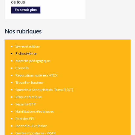
Nos rubriques
Livres et édition
Fiches Métier
Materiel pédagogique
Conseils
Réparation matériels ATEX
Travail en hauteur
Sauveteur Secouriste du Travail (SST)
Risque chimique
Sécurité BTP
Habilitations électriques
Port des EPI
Incendie - Explosion
Gestes et postures - PRAP