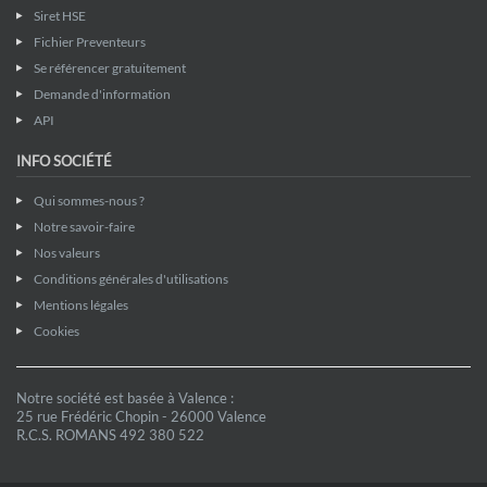
Siret HSE
Fichier Preventeurs
Se référencer gratuitement
Demande d'information
API
INFO SOCIÉTÉ
Qui sommes-nous ?
Notre savoir-faire
Nos valeurs
Conditions générales d'utilisations
Mentions légales
Cookies
Notre société est basée à Valence :
25 rue Frédéric Chopin - 26000 Valence
R.C.S. ROMANS 492 380 522