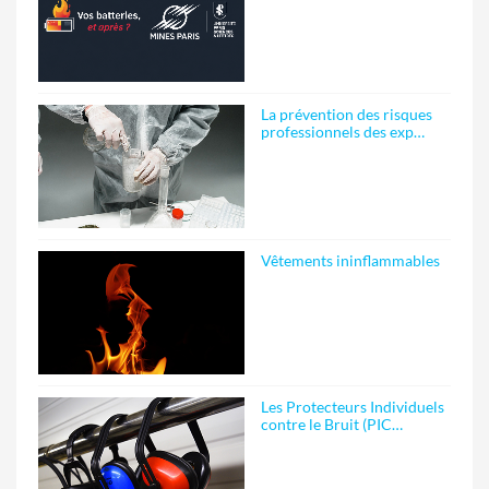
La prévention des risques
professionnels des exp…
Vêtements ininflammables
Les Protecteurs Individuels
contre le Bruit (PIC…