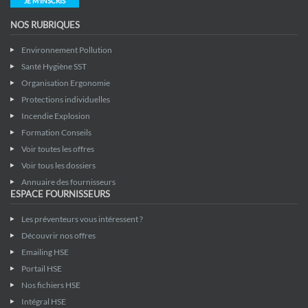
JE M'INSCRIS
NOS RUBRIQUES
Environnement Pollution
Santé Hygiène SST
Organisation Ergonomie
Protections individuelles
Incendie Explosion
Formation Conseils
Voir toutes les offres
Voir tous les dossiers
Annuaire des fournisseurs
ESPACE FOURNISSEURS
Les préventeurs vous intéressent ?
Découvrir nos offres
Emailing HSE
Portail HSE
Nos fichiers HSE
Intégral HSE