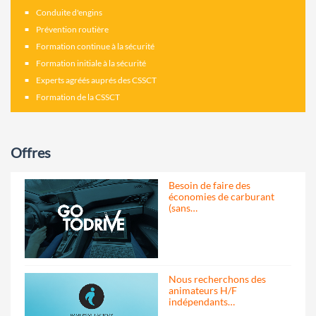
Conduite d'engins
Prévention routière
Formation continue à la sécurité
Formation initiale à la sécurité
Experts agréés auprés des CSSCT
Formation de la CSSCT
Offres
Besoin de faire des
économies de carburant
(sans…
Nous recherchons des
animateurs H/F
indépendants…