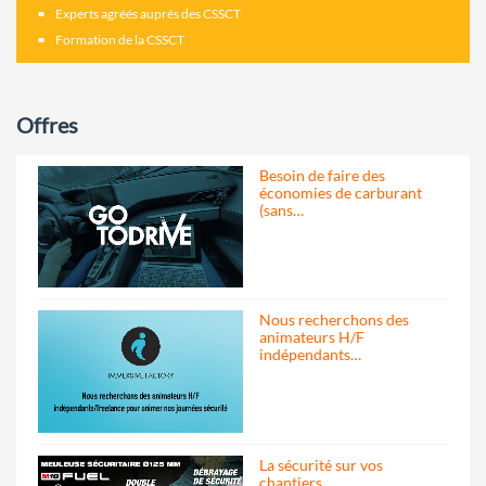
Experts agréés auprés des CSSCT
Formation de la CSSCT
Offres
Besoin de faire des
économies de carburant
(sans…
Nous recherchons des
animateurs H/F
indépendants…
La sécurité sur vos
chantiers