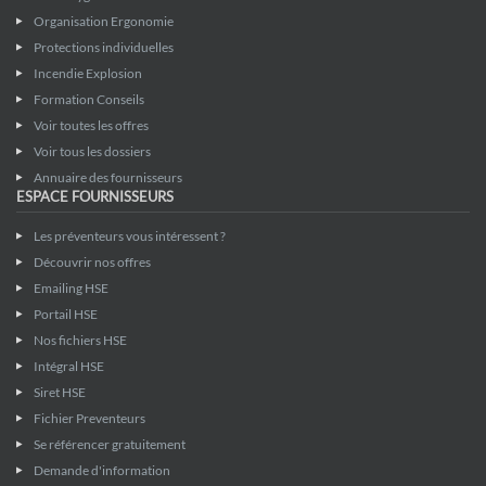
Organisation Ergonomie
Protections individuelles
Incendie Explosion
Formation Conseils
Voir toutes les offres
Voir tous les dossiers
Annuaire des fournisseurs
ESPACE FOURNISSEURS
Les préventeurs vous intéressent ?
Découvrir nos offres
Emailing HSE
Portail HSE
Nos fichiers HSE
Intégral HSE
Siret HSE
Fichier Preventeurs
Se référencer gratuitement
Demande d'information