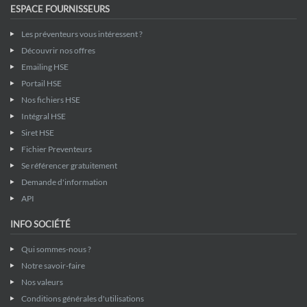
ESPACE FOURNISSEURS
Les préventeurs vous intéressent ?
Découvrir nos offres
Emailing HSE
Portail HSE
Nos fichiers HSE
Intégral HSE
Siret HSE
Fichier Preventeurs
Se référencer gratuitement
Demande d'information
API
INFO SOCIÉTÉ
Qui sommes-nous ?
Notre savoir-faire
Nos valeurs
Conditions générales d'utilisations