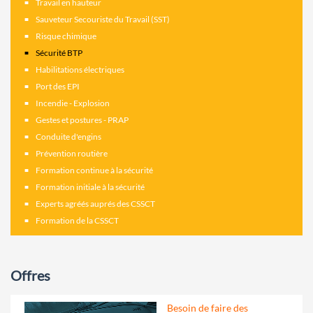
Travail en hauteur
Sauveteur Secouriste du Travail (SST)
Risque chimique
Sécurité BTP
Habilitations électriques
Port des EPI
Incendie - Explosion
Gestes et postures - PRAP
Conduite d'engins
Prévention routière
Formation continue à la sécurité
Formation initiale à la sécurité
Experts agréés auprés des CSSCT
Formation de la CSSCT
Offres
Besoin de faire des