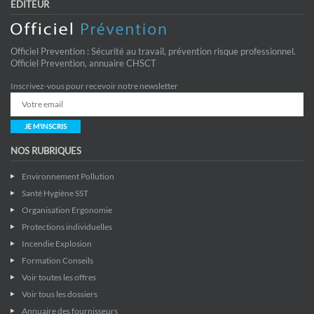
EDITEUR
Officiel Prevention : Sécurité au travail, prévention risque professionnel.
Officiel Prevention, annuaire CHSCT
Inscrivez-vous pour recevoir notre newsletter
JE M'INSCRIS
NOS RUBRIQUES
Environnement Pollution
Santé Hygiène SST
Organisation Ergonomie
Protections individuelles
Incendie Explosion
Formation Conseils
Voir toutes les offres
Voir tous les dossiers
Annuaire des fournisseurs