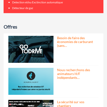
Detection et/ou Exctinction automatique
Détecteur de gaz
Offres
Besoin de faire des
économies de carburant
(sans…
Nous recherchons des
animateurs H/F
indépendants…
La sécurité sur vos
chantiers