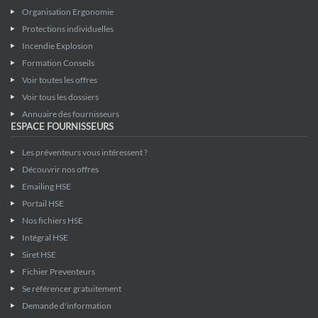
Organisation Ergonomie
Protections individuelles
Incendie Explosion
Formation Conseils
Voir toutes les offres
Voir tous les dossiers
Annuaire des fournisseurs
ESPACE FOURNISSEURS
Les préventeurs vous intéressent ?
Découvrir nos offres
Emailing HSE
Portail HSE
Nos fichiers HSE
Intégral HSE
Siret HSE
Fichier Preventeurs
Se référencer gratuitement
Demande d'information