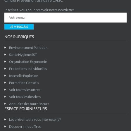
Officiel Prevention, annuaire CHSCT
Inscrivez-vous pour recevoir notre newsletter
JE M'INSCRIS
NOS RUBRIQUES
Environnement Pollution
Santé Hygiène SST
Organisation Ergonomie
Protections individuelles
Incendie Explosion
Formation Conseils
Voir toutes les offres
Voir tous les dossiers
Annuaire des fournisseurs
ESPACE FOURNISSEURS
Les préventeurs vous intéressent ?
Découvrir nos offres