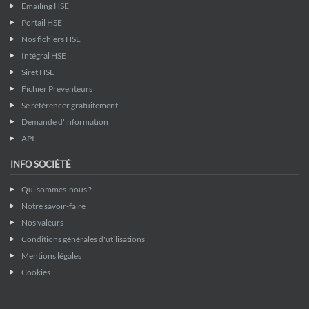
Emailing HSE
Portail HSE
Nos fichiers HSE
Intégral HSE
Siret HSE
Fichier Preventeurs
Se référencer gratuitement
Demande d'information
API
INFO SOCIÉTÉ
Qui sommes-nous ?
Notre savoir-faire
Nos valeurs
Conditions générales d'utilisations
Mentions légales
Cookies