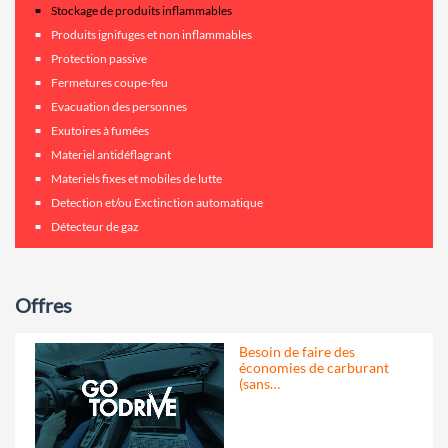
Stockage de produits inflammables
Produits ignifuges et non inflammables
Protection passive
Fermetures coupe-feu
Evacuation des personnes
Exutoires à fumées
Materiel antidéflagrant
Materiels fixes et mobiles de lutte
Detection et/ou Exctinction automatique
Détecteur de gaz
Offres
Besoin de faire des
économies de carburant
(sans…