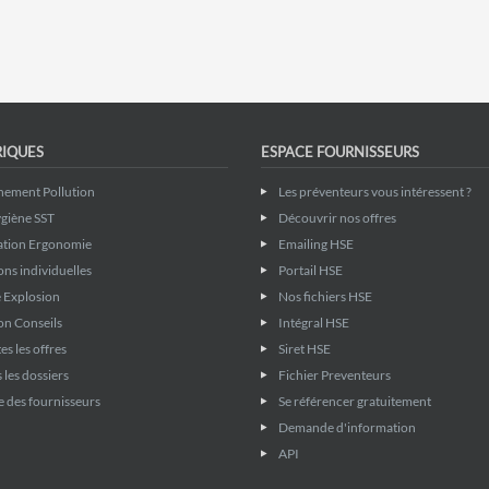
RIQUES
ESPACE FOURNISSEURS
nement Pollution
Les préventeurs vous intéressent ?
giène SST
Découvrir nos offres
ation Ergonomie
Emailing HSE
ons individuelles
Portail HSE
 Explosion
Nos fichiers HSE
on Conseils
Intégral HSE
es les offres
Siret HSE
 les dossiers
Fichier Preventeurs
 des fournisseurs
Se référencer gratuitement
Demande d'information
API