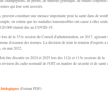
es, de champignons, de prions, de matériel génétique, de fluides corporels 
oxines qui leur sont associés.
non, peuvent constituer une menace importante pour la santé dans de nom
exemple, on estime que les maladies transmissibles ont causé à elles seul
t 120 000 étaient dus au COVID-19.
se lors de la 331e session du Conseil d'administration, en 2017, agissant 
nisme d'examen des normes. La décision de tenir la réunion d'experts a 
n, en mai 2022.
it être discutée en 2024 et 2025 lors des 112e et 113e sessions de la
a révision du cadre normatif de l'OIT en matière de sécurité et de santé 
s biologiques
(Format PDF)