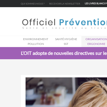
Cookies management panel
QUI SOMMES-NOUS ?
RECEVOIR LA NEWSLETTER
LES LIVRES BLANCS 
ENVIRONNEMENT
SANTÉ HYGIÈNE
ORGANISATIO
POLLUTION
SST
ERGONOMIE
L’OIT adopte de nouvelles directives sur l