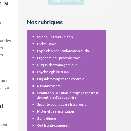
 le
Nos rubriques
u
Salons, Livres et Edition
sur les
Malveillance
es
Logiciels & applications de sécurité
es
Ergonomie au poste de travail
Risque électromagnétique
Psychologie du travail
Organismes agréés de contrôle
n aux
Rayonnements
e lieu
Ventilation, aération, filtrage et appareils
de contrôle d'atmosphère
Sécurité pour appareils à pression
il
Materiel de signalisation
Signalétique
peut
Outils anti-coupures