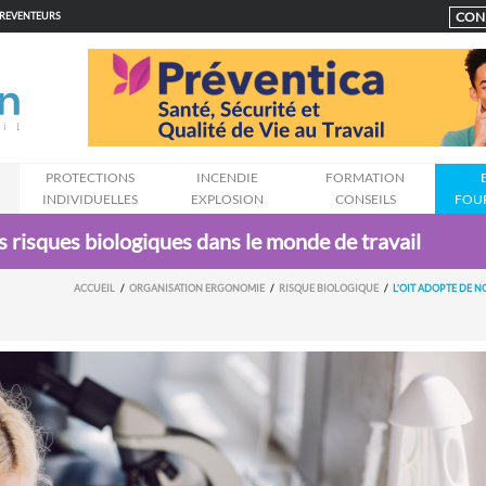
CON
PREVENTEURS
N
PROTECTIONS
INCENDIE
FORMATION
INDIVIDUELLES
EXPLOSION
CONSEILS
FOU
es risques biologiques dans le monde de travail
ACCUEIL
ORGANISATION ERGONOMIE
RISQUE BIOLOGIQUE
L’OIT ADOPTE DE N