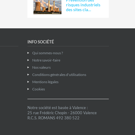
risques industriels
des sites cla…
INFO SOCIÉTÉ
Qui sommes-nous ?
Notre savoir-faire
Nos valeurs
Conditions générales d'utilisations
Mentions légales
Cookies
Notre société est basée à Valence :
25 rue Frédéric Chopin - 26000 Valence
R.C.S. ROMANS 492 380 522