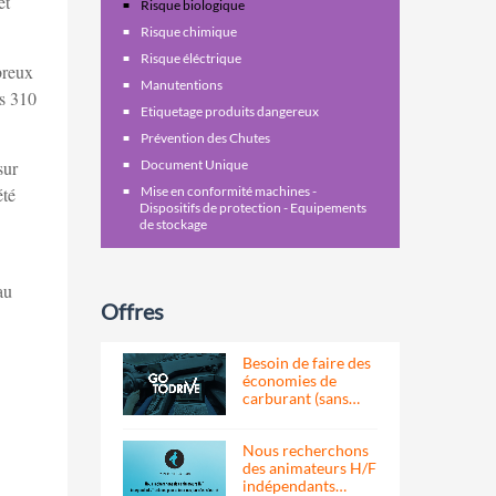
et
Risque biologique
Risque chimique
Risque éléctrique
breux
Manutentions
es 310
Etiquetage produits dangereux
Prévention des Chutes
sur
Document Unique
été
Mise en conformité machines -
Dispositifs de protection - Equipements
de stockage
au
Offres
Besoin de faire des
économies de
carburant (sans…
Nous recherchons
des animateurs H/F
indépendants…