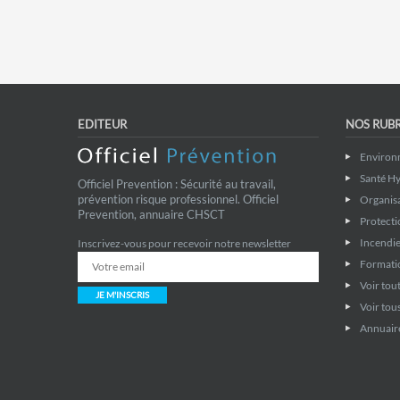
EDITEUR
NOS RUB
Environ
Santé Hy
Officiel Prevention : Sécurité au travail,
prévention risque professionnel. Officiel
Organis
Prevention, annuaire CHSCT
Protecti
Incendie
Inscrivez-vous pour recevoir notre newsletter
Formati
Voir tout
JE M'INSCRIS
Voir tous
Annuaire