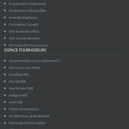
Organisation Ergonomie
Protections individuelles
Incendie Explosion
Formation Conseils
Voir toutes les offres
Voir tous les dossiers
Annuaire des fournisseurs
ESPACE FOURNISSEURS
Les préventeurs vous intéressent ?
Découvrir nos offres
Emailing HSE
Portail HSE
Nos fichiers HSE
Intégral HSE
Siret HSE
Fichier Preventeurs
Se référencer gratuitement
Demande d'information