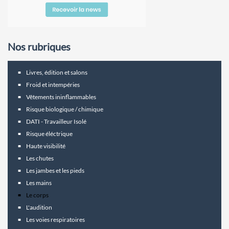
Nos rubriques
Livres, édition et salons
Froid et intempéries
Vêtements ininflammables
Risque biologique / chimique
DATI - Travailleur Isolé
Risque éléctrique
Haute visibilité
Les chutes
Les jambes et les pieds
Les mains
Le corps
L'audition
Les voies respiratoires