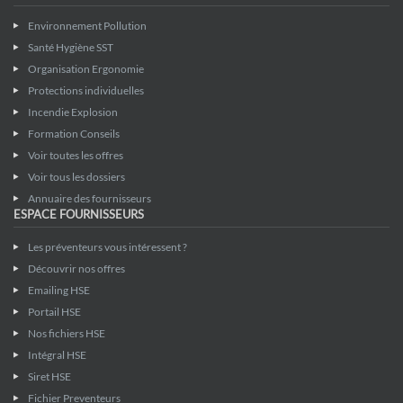
Environnement Pollution
Santé Hygiène SST
Organisation Ergonomie
Protections individuelles
Incendie Explosion
Formation Conseils
Voir toutes les offres
Voir tous les dossiers
Annuaire des fournisseurs
ESPACE FOURNISSEURS
Les préventeurs vous intéressent ?
Découvrir nos offres
Emailing HSE
Portail HSE
Nos fichiers HSE
Intégral HSE
Siret HSE
Fichier Preventeurs