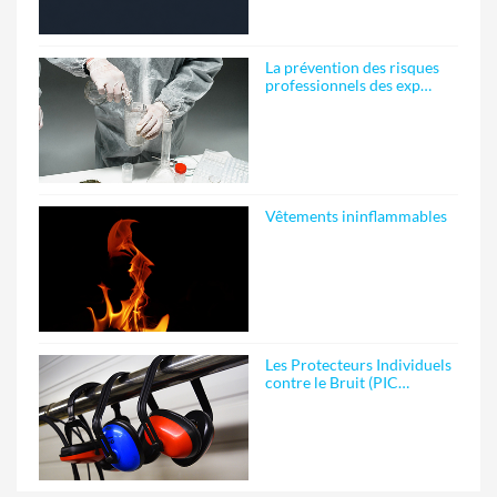
La prévention des risques
professionnels des exp…
Vêtements ininflammables
Les Protecteurs Individuels
contre le Bruit (PIC…