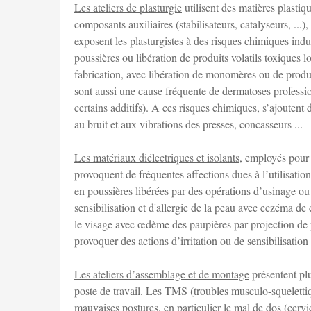
Les ateliers de plasturgie
utilisent des matières plasti
composants auxiliaires (stabilisateurs, catalyseurs, ...)
exposent les plasturgistes à des risques chimiques indui
poussières ou libération de produits volatils toxiques 
fabrication, avec libération de monomères ou de produit
sont aussi une cause fréquente de dermatoses professio
certains additifs). A ces risques chimiques, s’ajoutent 
au bruit et aux vibrations des presses, concasseurs ...
Les matériaux diélectriques et isolants
, employés pour 
provoquent de fréquentes affections dues à l’utilisatio
en poussières libérées par des opérations d’usinage ou 
sensibilisation et d'allergie de la peau avec eczéma de 
le visage avec œdème des paupières par projection de pa
provoquer des actions d’irritation ou de sensibilisation 
Les ateliers d’assemblage et de montage
présentent pl
poste de travail. Les TMS (troubles musculo-squelettique
mauvaises postures, en particulier le mal de dos (cervi