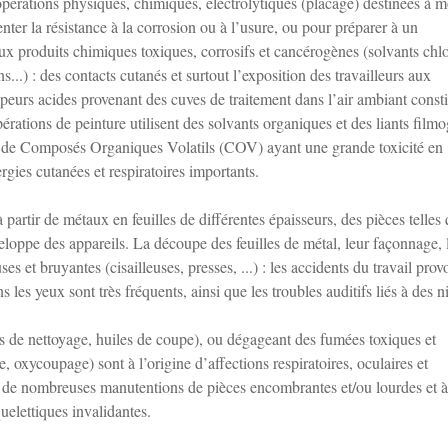
opérations physiques, chimiques, électrolytiques (placage) destinées à m
ter la résistance à la corrosion ou à l’usure, ou pour préparer à un
ux produits chimiques toxiques, corrosifs et cancérogènes (solvants chlo
..) : des contacts cutanés et surtout l’exposition des travailleurs aux
peurs acides provenant des cuves de traitement dans l’air ambiant consti
pérations de peinture utilisent des solvants organiques et des liants film
ns de Composés Organiques Volatils (COV) ayant une grande toxicité en
ergies cutanées et respiratoires importants.
à partir de métaux en feuilles de différentes épaisseurs, des pièces telles 
nveloppe des appareils. La découpe des feuilles de métal, leur façonnage, 
s et bruyantes (cisailleuses, presses, ...) : les accidents du travail pro
les yeux sont très fréquents, ainsi que les troubles auditifs liés à des 
ts de nettoyage, huiles de coupe), ou dégageant des fumées toxiques et
, oxycoupage) sont à l’origine d’affections respiratoires, oculaires et
s à de nombreuses manutentions de pièces encombrantes et/ou lourdes et à
uelettiques invalidantes.