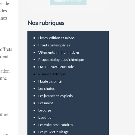
es de
odes
ines
Nos rubriques
Livres, édition et salons
Froid et intempéries
offrets
Vêtements ininflammables
rient
Risque biologique / chimique
DATI - Travailleur Isolé
cation
Risque éléctrique
enne
Haute visibilité
Les chutes
Les jambes et les pieds
Les mains
Le corps
ature
L'audition
Les voies respiratoires
Les yeux et le visage