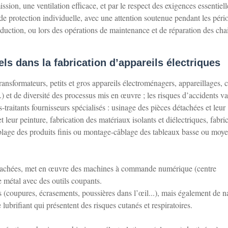
ssion, une ventilation efficace, et par le respect des exigences essentiell
et de protection individuelle, avec une attention soutenue pendant les péri
duction, ou lors des opérations de maintenance et de réparation des cha
ls dans la fabrication d’appareils électriques
ansformateurs, petits et gros appareils électroménagers, appareillages, c
..) et de diversité des processus mis en œuvre ; les risques d’accidents va
-traitants fournisseurs spécialisés : usinage des pièces détachées et leur
 leur peinture, fabrication des matériaux isolants et diélectriques, fabri
emblage des produits finis ou montage-câblage des tableaux basse ou moy
détachées, met en œuvre des machines à commande numérique (centre
 métal avec des outils coupants.
s (coupures, écrasements, poussières dans l’œil...), mais également de n
ubrifiant qui présentent des risques cutanés et respiratoires.