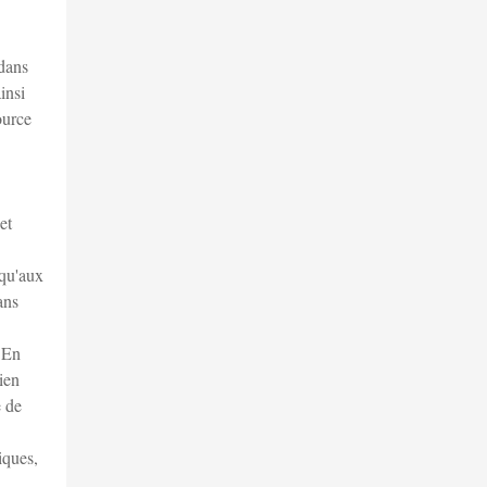
 dans
insi
ource
et
squ'aux
ans
. En
ien
e de
iques,