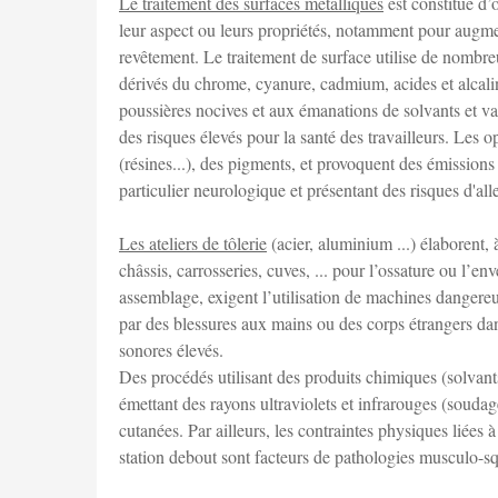
Le traitement des surfaces métalliques
est constitué d’
leur aspect ou leurs propriétés, notamment pour augmen
revêtement. Le traitement de surface utilise de nombre
dérivés du chrome, cyanure, cadmium, acides et alcalins.
poussières nocives et aux émanations de solvants et va
des risques élevés pour la santé des travailleurs. Les o
(résines...), des pigments, et provoquent des émissio
particulier neurologique et présentant des risques d'all
Les ateliers de tôlerie
(acier, aluminium ...) élaborent, 
châssis, carrosseries, cuves, ... pour l’ossature ou l’e
assemblage, exigent l’utilisation de machines dangereuse
par des blessures aux mains ou des corps étrangers dans 
sonores élevés.
Des procédés utilisant des produits chimiques (solvan
émettant des rayons ultraviolets et infrarouges (soudage
cutanées. Par ailleurs, les contraintes physiques liée
station debout sont facteurs de pathologies musculo-sq