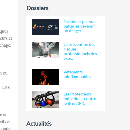
Dossiers
Ne laissez pas vos
batteries devenir
iques
un danger !
eurs et
La prévention des
échage,
risques
professionnels des
exp…
Vêtements
on ou
ininflammables
 aussi
Les Protecteurs
Individuels contre
le Bruit (PIC…
ie au
ifs et
Actualités
 coude,