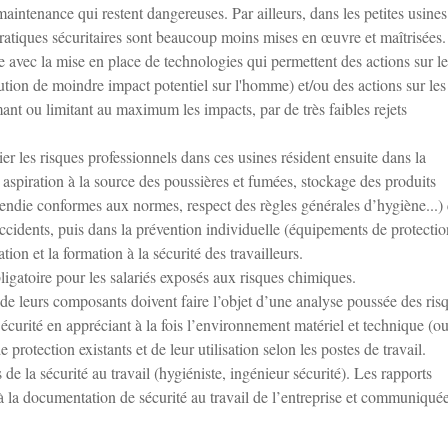
aintenance qui restent dangereuses. Par ailleurs, dans les petites usine
s pratiques sécuritaires sont beaucoup moins mises en œuvre et maîtrisées.
re avec la mise en place de technologies qui permettent des actions sur le
ution de moindre impact potentiel sur l'homme) et/ou des actions sur les
nt ou limitant au maximum les impacts, par de très faibles rejets
r les risques professionnels dans ces usines résident ensuite dans la
et aspiration à la source des poussières et fumées, stockage des produits
ncendie conformes aux normes, respect des règles générales d’hygiène...)
ccidents, puis dans la prévention individuelle (équipements de protectio
ion et la formation à la sécurité des travailleurs.
bligatoire pour les salariés exposés aux risques chimiques.
u de leurs composants doivent faire l’objet d’une analyse poussée des ris
rité en appréciant à la fois l’environnement matériel et technique (out
 protection existants et de leur utilisation selon les postes de travail.
 de la sécurité au travail (hygiéniste, ingénieur sécurité). Les rapports
 à la documentation de sécurité au travail de l’entreprise et communiqué