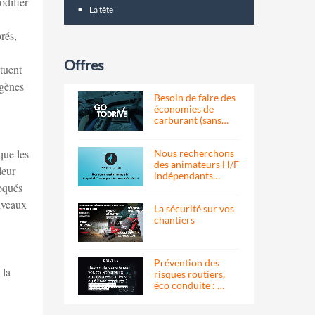
odifier
La tête
rés,
Offres
tuent
ogènes
Besoin de faire des
économies de
carburant (sans…
que les
Nous recherchons
des animateurs H/F
leur
indépendants…
voqués
niveaux
La sécurité sur vos
chantiers
Prévention des
 la
risques routiers,
éco conduite : …