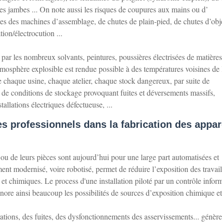
des jambes ... On note aussi les risques de coupures aux mains ou d’
s des machines d’assemblage, de chutes de plain-pied, de chutes d’obje
tion/électrocution ...
par les nombreux solvants, peintures, poussières électrisées de matières
atmosphère explosible est rendue possible à des températures voisines de 
 chaque usine, chaque atelier, chaque stock dangereux, par suite de
u de conditions de stockage provoquant fuites et déversements massifs,
allations électriques défectueuse, ...
s professionnels dans la fabrication des appar
 ou de leurs pièces sont aujourd’hui pour une large part automatisées et
ent modernisé, voire robotisé, permet de réduire l’exposition des travail
et chimiques. Le process d'une installation piloté par un contrôle inform
 minore ainsi beaucoup les possibilités de sources d’exposition chimique et
rations, des fuites, des dysfonctionnements des asservissements... génère