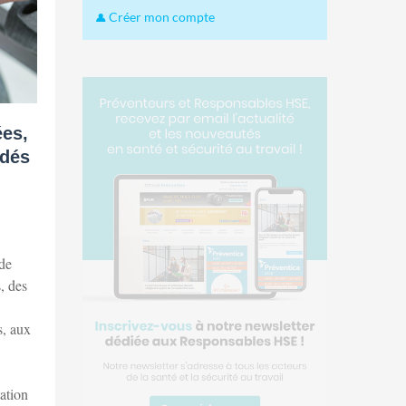
Créer mon compte
ées,
édés
 de
, des
s, aux
ation