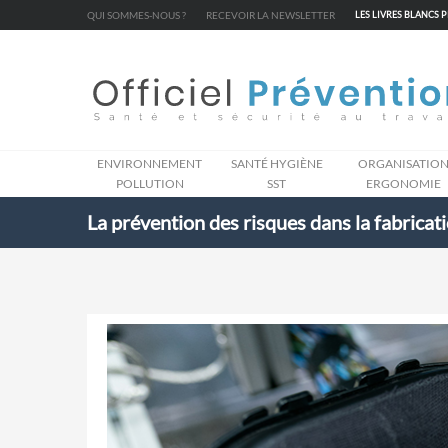
Cookies management panel
QUI SOMMES-NOUS ?
RECEVOIR LA NEWSLETTER
LES LIVRES BLANCS 
ENVIRONNEMENT
SANTÉ HYGIÈNE
ORGANISATIO
POLLUTION
SST
ERGONOMIE
La prévention des risques dans la fabricat