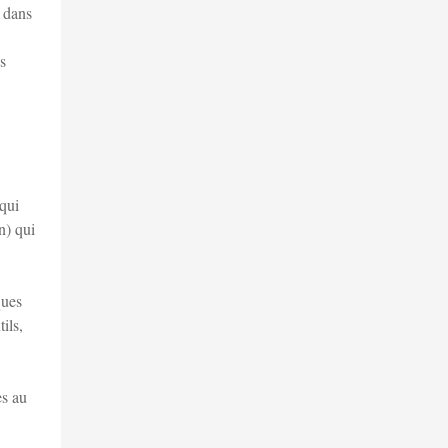
s dans
s
 qui
n) qui
ques
ils,
es au