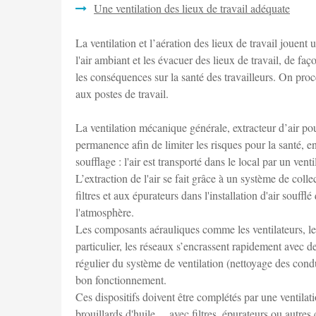
Une ventilation des lieux de travail adéquate
La ventilation et l’aération des lieux de travail jouent
l'air ambiant et les évacuer des lieux de travail, de faç
les conséquences sur la santé des travailleurs. On procè
aux postes de travail.
La ventilation mécanique générale, extracteur d’air pou
permanence afin de limiter les risques pour la santé, e
soufflage : l'air est transporté dans le local par un vent
L’extraction de l'air se fait grâce à un système de coll
filtres et aux épurateurs dans l'installation d'air soufflé
l'atmosphère.
Les composants aérauliques comme les ventilateurs, les 
particulier, les réseaux s’encrassent rapidement avec d
régulier du système de ventilation (nettoyage des condu
bon fonctionnement.
Ces dispositifs doivent être complétés par une ventilat
brouillards d'huile ... avec filtres, épurateurs ou autres