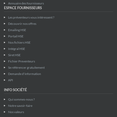
Annuaire des fournisseurs
ESPACE FOURNISSEURS
Les préventeurs vous intéressent ?
Découvrir nos offres
Emailing HSE
Portail HSE
Nos fichiers HSE
Intégral HSE
Siret HSE
Fichier Preventeurs
Se référencer gratuitement
Demande d'information
API
INFO SOCIÉTÉ
Qui sommes-nous ?
Notre savoir-faire
Nos valeurs