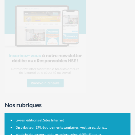
Nos rubriques
Livres, éditions et Sites Internet
Distributeur EPI, équipements sanitaires, vestiaires, abris...
Matériel de secours et de premiers soins, défibrillateurs