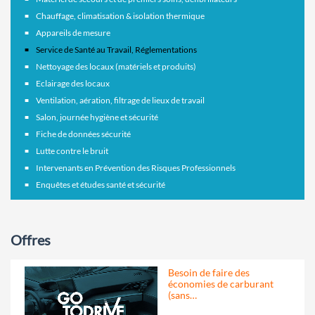
Chauffage, climatisation & isolation thermique
Appareils de mesure
Service de Santé au Travail, Réglementations
Nettoyage des locaux (matériels et produits)
Eclairage des locaux
Ventilation, aération, filtrage de lieux de travail
Salon, journée hygiène et sécurité
Fiche de données sécurité
Lutte contre le bruit
Intervenants en Prévention des Risques Professionnels
Enquêtes et études santé et sécurité
Offres
Besoin de faire des
économies de carburant
(sans…