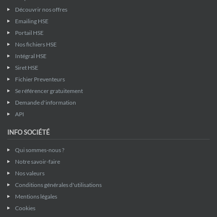
Découvrir nos offres
Emailing HSE
Portail HSE
Nos fichiers HSE
Intégral HSE
Siret HSE
Fichier Preventeurs
Se référencer gratuitement
Demande d'information
API
INFO SOCIÉTÉ
Qui sommes-nous ?
Notre savoir-faire
Nos valeurs
Conditions générales d'utilisations
Mentions légales
Cookies