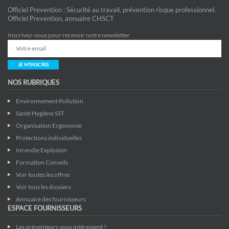
Officiel Prevention : Sécurité au travail, prévention risque professionnel.
Officiel Prevention, annuaire CHSCT
Inscrivez-vous pour recevoir notre newsletter
JE M'INSCRIS
NOS RUBRIQUES
Environnement Pollution
Santé Hygiène SST
Organisation Ergonomie
Protections individuelles
Incendie Explosion
Formation Conseils
Voir toutes les offres
Voir tous les dossiers
Annuaire des fournisseurs
ESPACE FOURNISSEURS
Les préventeurs vous intéressent ?