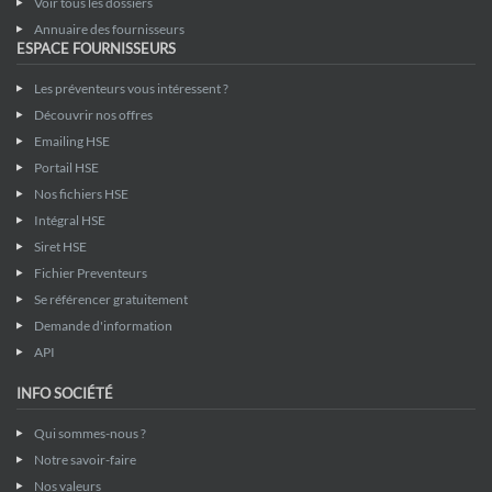
Voir tous les dossiers
Annuaire des fournisseurs
ESPACE FOURNISSEURS
Les préventeurs vous intéressent ?
Découvrir nos offres
Emailing HSE
Portail HSE
Nos fichiers HSE
Intégral HSE
Siret HSE
Fichier Preventeurs
Se référencer gratuitement
Demande d'information
API
INFO SOCIÉTÉ
Qui sommes-nous ?
Notre savoir-faire
Nos valeurs