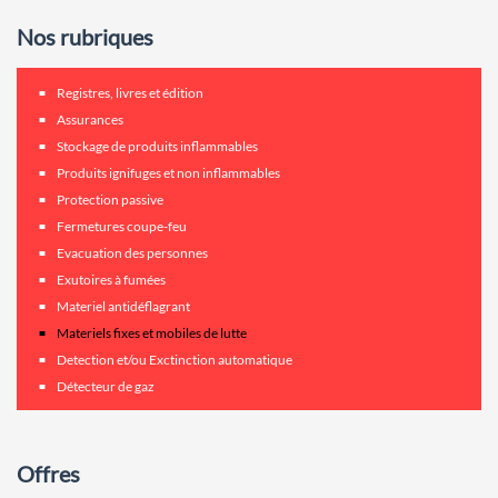
Nos rubriques
Registres, livres et édition
Assurances
Stockage de produits inflammables
Produits ignifuges et non inflammables
Protection passive
Fermetures coupe-feu
Evacuation des personnes
Exutoires à fumées
Materiel antidéflagrant
Materiels fixes et mobiles de lutte
Detection et/ou Exctinction automatique
Détecteur de gaz
Offres