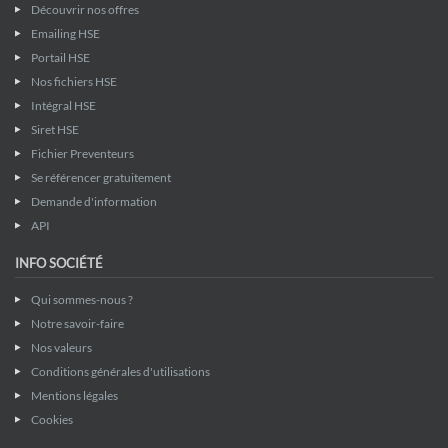
Découvrir nos offres
Emailing HSE
Portail HSE
Nos fichiers HSE
Intégral HSE
Siret HSE
Fichier Preventeurs
Se référencer gratuitement
Demande d'information
API
INFO SOCIÉTÉ
Qui sommes-nous ?
Notre savoir-faire
Nos valeurs
Conditions générales d'utilisations
Mentions légales
Cookies