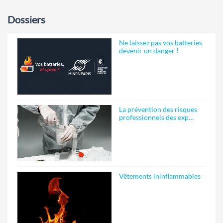
Dossiers
Ne laissez pas vos batteries
devenir un danger !
La prévention des risques
professionnels des exp…
Vêtements ininflammables