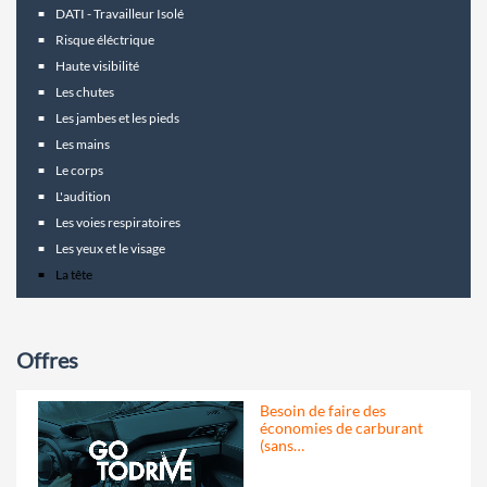
DATI - Travailleur Isolé
Risque éléctrique
Haute visibilité
Les chutes
Les jambes et les pieds
Les mains
Le corps
L'audition
Les voies respiratoires
Les yeux et le visage
La tête
Offres
Besoin de faire des
économies de carburant
(sans…