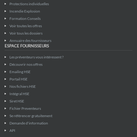
Protections individuelles
Incendie Explosion
Formation Conseils
Voir toutes les offres
Voir tous les dossiers
Annuaire des fournisseurs
ESPACE FOURNISSEURS
Les préventeurs vous intéressent ?
Découvrir nos offres
Emailing HSE
Portail HSE
Nos fichiers HSE
Intégral HSE
Siret HSE
Fichier Preventeurs
Se référencer gratuitement
Demande d'information
API