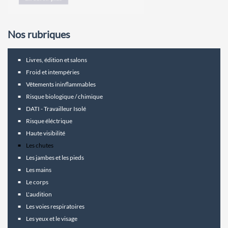
Nos rubriques
Livres, édition et salons
Froid et intempéries
Vêtements ininflammables
Risque biologique / chimique
DATI - Travailleur Isolé
Risque éléctrique
Haute visibilité
Les chutes
Les jambes et les pieds
Les mains
Le corps
L'audition
Les voies respiratoires
Les yeux et le visage