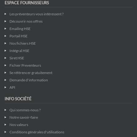
ESPACE FOURNISSEURS
Les préventeurs vous intéressent ?
Découvrir nos offres
Emailing HSE
Portail HSE
Nos fichiers HSE
Intégral HSE
Siret HSE
Fichier Preventeurs
Se référencer gratuitement
Demande d'information
API
INFO SOCIÉTÉ
Qui sommes-nous ?
Notre savoir-faire
Nos valeurs
Conditions générales d'utilisations