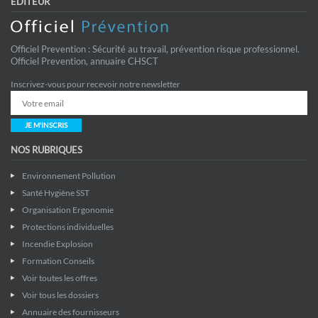
EDITEUR
Officiel Prevention : Sécurité au travail, prévention risque professionnel.
Officiel Prevention, annuaire CHSCT
Inscrivez-vous pour recevoir notre newsletter
JE M'INSCRIS
NOS RUBRIQUES
Environnement Pollution
Santé Hygiène SST
Organisation Ergonomie
Protections individuelles
Incendie Explosion
Formation Conseils
Voir toutes les offres
Voir tous les dossiers
Annuaire des fournisseurs