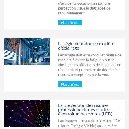
d'accidents occasionnés par une
perception visuelle dégradée de
l'environnement.
Plus d'infos...
La règlementaion en matière
d'éclairage
L'éclairage doit être conçu et réalisé de
manière à éviter la fatigue visuelle,
ainsi que les affections de la vue qui en
résultent, et permettre de déceler les
risques perceptibles par la vue.
Plus d'infos...
La prévention des risques
professionnels des diodes
électroluminescentes (LED)
Les impacts visuels de la lumière HEV
(Haute Énergie Visible) ou « lumière