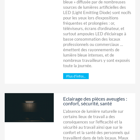
bleue » diffusée par de nombreuses
sources de lumières artificielles des
LED (Light Emitting Diode) sont nocifs
pour les yeux lors d'expositions
fréquentes et prolongées : or,
téléviseurs, écrans d'ordinateur, et
surtout ampoules LED d'éclairage à
basse consommation des locaux
professionnels ou commerciaux …
émettent des rayonnements de
lumière bleue intenses, et de
nombreux travailleurs y sont exposés
toute la journée.
Plus d'infos...
Eclairage des pièces aveugles :
confort, sécurité, santé
L'absence de lumière naturelle sur
certains lieux de travail a des
conséquences sur l'efficacité et la
sécurité au travail ainsi que sur le
confort et la santé des personnels qui
travaillent dans de tels locaux. Maux