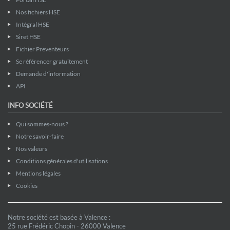
Nos fichiers HSE
Intégral HSE
Siret HSE
Fichier Preventeurs
Se référencer gratuitement
Demande d'information
API
INFO SOCIÉTÉ
Qui sommes-nous ?
Notre savoir-faire
Nos valeurs
Conditions générales d'utilisations
Mentions légales
Cookies
Notre société est basée à Valence :
25 rue Frédéric Chopin - 26000 Valence