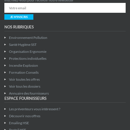
Inscrivez-vous pour recevoir notre newsletter
JE M'INSCRIS
NOS RUBRIQUES
Environnement Pollution
Santé Hygiène SST
Organisation Ergonomie
Protections individuelles
Incendie Explosion
Formation Conseils
Voir toutes les offres
Voir tous les dossiers
Annuaire des fournisseurs
ESPACE FOURNISSEURS
Les préventeurs vous intéressent ?
Découvrir nos offres
Emailing HSE
Portail HSE