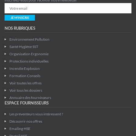
Inscrivez-vous pour recevoir notre newsletter
JE M'INSCRIS
NOS RUBRIQUES
Environnement Pollution
Santé Hygiène SST
Organisation Ergonomie
Protections individuelles
Incendie Explosion
Formation Conseils
Voir toutes les offres
Voir tous les dossiers
Annuaire des fournisseurs
ESPACE FOURNISSEURS
Les préventeurs vous intéressent ?
Découvrir nos offres
Emailing HSE
Portail HSE