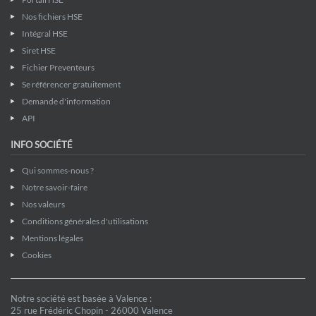
Nos fichiers HSE
Intégral HSE
Siret HSE
Fichier Preventeurs
Se référencer gratuitement
Demande d'information
API
INFO SOCIÉTÉ
Qui sommes-nous ?
Notre savoir-faire
Nos valeurs
Conditions générales d'utilisations
Mentions légales
Cookies
Notre société est basée à Valence :
25 rue Frédéric Chopin - 26000 Valence