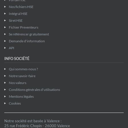
Nos fichiers HSE
Intégral HSE
Siret HSE
Fichier Preventeurs
Se référencer gratuitement
Demande d'information
API
INFO SOCIÉTÉ
Qui sommes-nous ?
Notre savoir-faire
Nos valeurs
Conditions générales d'utilisations
Mentions légales
Cookies
Notre société est basée à Valence :
25 rue Frédéric Chopin - 26000 Valence