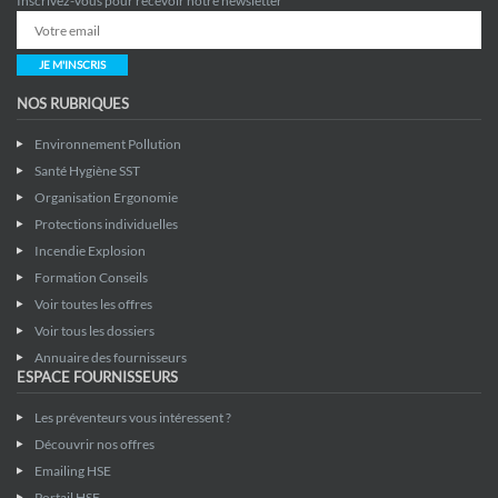
Inscrivez-vous pour recevoir notre newsletter
JE M'INSCRIS
NOS RUBRIQUES
Environnement Pollution
Santé Hygiène SST
Organisation Ergonomie
Protections individuelles
Incendie Explosion
Formation Conseils
Voir toutes les offres
Voir tous les dossiers
Annuaire des fournisseurs
ESPACE FOURNISSEURS
Les préventeurs vous intéressent ?
Découvrir nos offres
Emailing HSE
Portail HSE