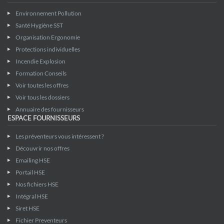
Environnement Pollution
Santé Hygiène SST
Organisation Ergonomie
Protections individuelles
Incendie Explosion
Formation Conseils
Voir toutes les offres
Voir tous les dossiers
Annuaire des fournisseurs
ESPACE FOURNISSEURS
Les préventeurs vous intéressent ?
Découvrir nos offres
Emailing HSE
Portail HSE
Nos fichiers HSE
Intégral HSE
Siret HSE
Fichier Preventeurs