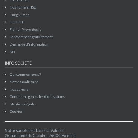
Nos fichiers HSE
Intégral HSE
Siret HSE
Fichier Preventeurs
Se référencer gratuitement
Demande d'information
API
INFO SOCIÉTÉ
Qui sommes-nous ?
Notre savoir-faire
Nos valeurs
Conditions générales d'utilisations
Mentions légales
Cookies
Notre société est basée à Valence :
25 rue Frédéric Chopin - 26000 Valence