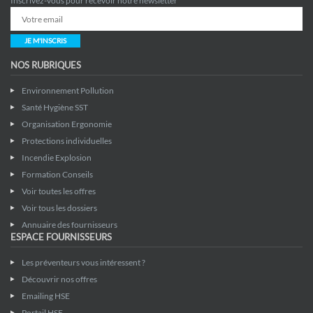
Inscrivez-vous pour recevoir notre newsletter
JE M'INSCRIS
NOS RUBRIQUES
Environnement Pollution
Santé Hygiène SST
Organisation Ergonomie
Protections individuelles
Incendie Explosion
Formation Conseils
Voir toutes les offres
Voir tous les dossiers
Annuaire des fournisseurs
ESPACE FOURNISSEURS
Les préventeurs vous intéressent ?
Découvrir nos offres
Emailing HSE
Portail HSE