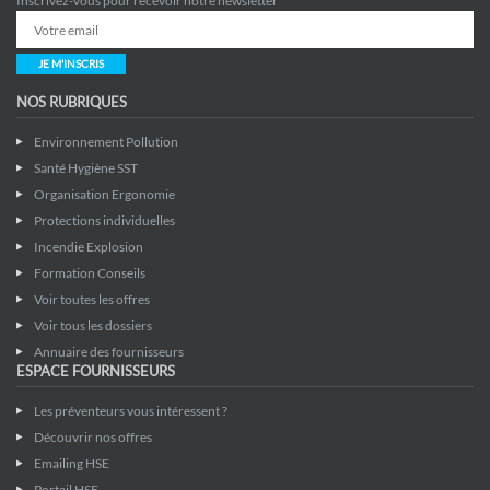
Inscrivez-vous pour recevoir notre newsletter
JE M'INSCRIS
NOS RUBRIQUES
Environnement Pollution
Santé Hygiène SST
Organisation Ergonomie
Protections individuelles
Incendie Explosion
Formation Conseils
Voir toutes les offres
Voir tous les dossiers
Annuaire des fournisseurs
ESPACE FOURNISSEURS
Les préventeurs vous intéressent ?
Découvrir nos offres
Emailing HSE
Portail HSE