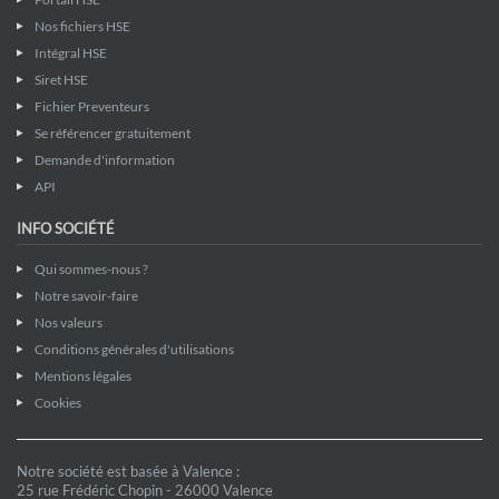
Nos fichiers HSE
Intégral HSE
Siret HSE
Fichier Preventeurs
Se référencer gratuitement
Demande d'information
API
INFO SOCIÉTÉ
Qui sommes-nous ?
Notre savoir-faire
Nos valeurs
Conditions générales d'utilisations
Mentions légales
Cookies
Notre société est basée à Valence :
25 rue Frédéric Chopin - 26000 Valence