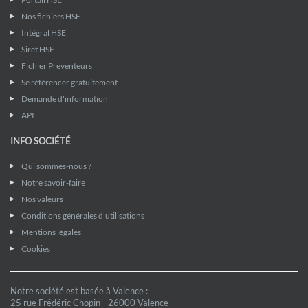
Nos fichiers HSE
Intégral HSE
Siret HSE
Fichier Preventeurs
Se référencer gratuitement
Demande d'information
API
INFO SOCIÉTÉ
Qui sommes-nous ?
Notre savoir-faire
Nos valeurs
Conditions générales d'utilisations
Mentions légales
Cookies
Notre société est basée à Valence :
25 rue Frédéric Chopin - 26000 Valence