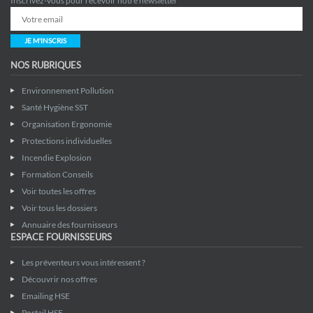
Inscrivez-vous pour recevoir notre newsletter
JE M'INSCRIS
NOS RUBRIQUES
Environnement Pollution
Santé Hygiène SST
Organisation Ergonomie
Protections individuelles
Incendie Explosion
Formation Conseils
Voir toutes les offres
Voir tous les dossiers
Annuaire des fournisseurs
ESPACE FOURNISSEURS
Les préventeurs vous intéressent ?
Découvrir nos offres
Emailing HSE
Portail HSE