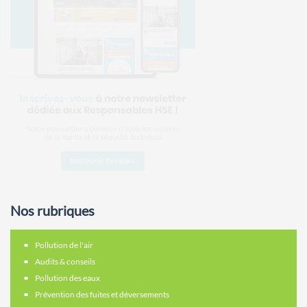
Nos rubriques
Pollution de l'air
Audits & conseils
Pollution des eaux
Prévention des fuites et déversements