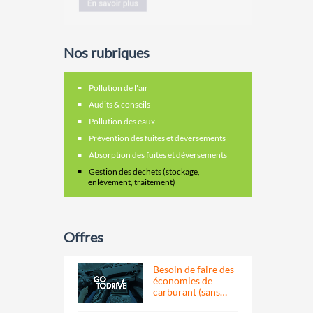
Nos rubriques
Pollution de l'air
Audits & conseils
Pollution des eaux
Prévention des fuites et déversements
Absorption des fuites et déversements
Gestion des dechets (stockage,
enlèvement, traitement)
Offres
Besoin de faire des
économies de
carburant (sans…