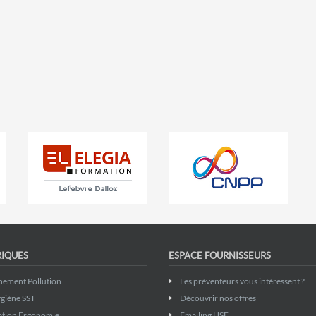
RIQUES
ESPACE FOURNISSEURS
nement Pollution
Les préventeurs vous intéressent ?
giène SST
Découvrir nos offres
ation Ergonomie
Emailing HSE