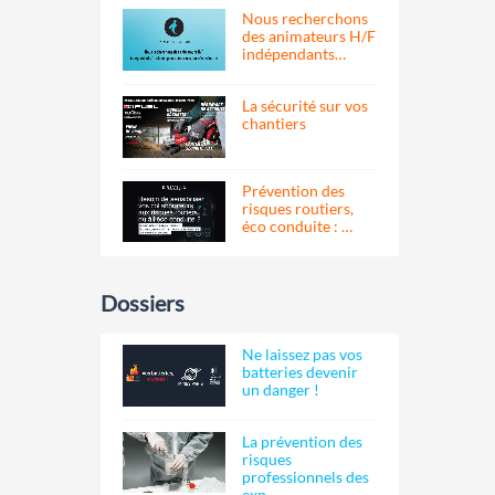
Nous recherchons
des animateurs H/F
indépendants…
La sécurité sur vos
chantiers
Prévention des
risques routiers,
éco conduite : …
Dossiers
Ne laissez pas vos
batteries devenir
un danger !
La prévention des
risques
professionnels des
exp…