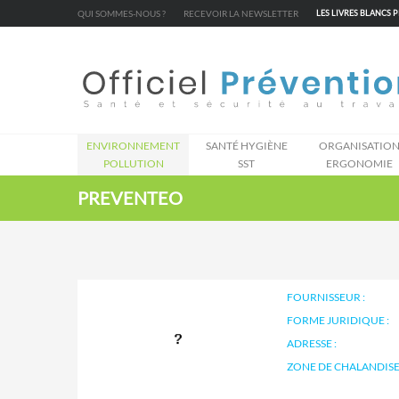
Cookies management panel
QUI SOMMES-NOUS ?
RECEVOIR LA NEWSLETTER
LES LIVRES BLANCS 
ENVIRONNEMENT
SANTÉ HYGIÈNE
ORGANISATIO
POLLUTION
SST
ERGONOMIE
PREVENTEO
FOURNISSEUR :
FORME JURIDIQUE :
ADRESSE :
ZONE DE CHALANDISE 