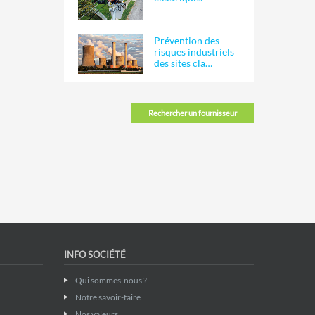
Prévention des
risques industriels
des sites cla…
Rechercher un fournisseur
INFO SOCIÉTÉ
Qui sommes-nous ?
Notre savoir-faire
Nos valeurs