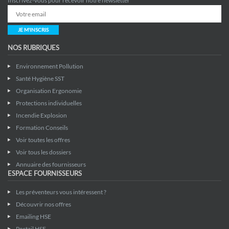
Inscrivez-vous pour recevoir notre newsletter
JE M'INSCRIS
NOS RUBRIQUES
Environnement Pollution
Santé Hygiène SST
Organisation Ergonomie
Protections individuelles
Incendie Explosion
Formation Conseils
Voir toutes les offres
Voir tous les dossiers
Annuaire des fournisseurs
ESPACE FOURNISSEURS
Les préventeurs vous intéressent ?
Découvrir nos offres
Emailing HSE
Portail HSE