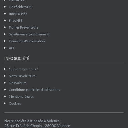
Nos fichiers HSE
Intégral HSE
Siret HSE
Fichier Preventeurs
Se référencer gratuitement
Demande d'information
API
INFO SOCIÉTÉ
Qui sommes-nous ?
Notre savoir-faire
Nos valeurs
Conditions générales d'utilisations
Mentions légales
Cookies
Notre société est basée à Valence :
25 rue Frédéric Chopin - 26000 Valence