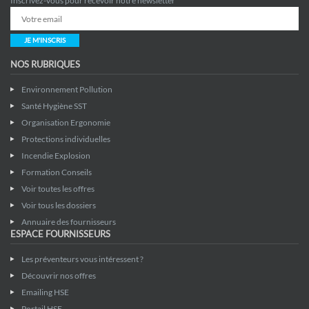
Inscrivez-vous pour recevoir notre newsletter
JE M'INSCRIS
NOS RUBRIQUES
Environnement Pollution
Santé Hygiène SST
Organisation Ergonomie
Protections individuelles
Incendie Explosion
Formation Conseils
Voir toutes les offres
Voir tous les dossiers
Annuaire des fournisseurs
ESPACE FOURNISSEURS
Les préventeurs vous intéressent ?
Découvrir nos offres
Emailing HSE
Portail HSE