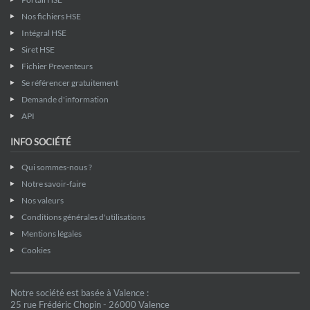
Nos fichiers HSE
Intégral HSE
Siret HSE
Fichier Preventeurs
Se référencer gratuitement
Demande d'information
API
INFO SOCIÉTÉ
Qui sommes-nous ?
Notre savoir-faire
Nos valeurs
Conditions générales d'utilisations
Mentions légales
Cookies
Notre société est basée à Valence :
25 rue Frédéric Chopin - 26000 Valence