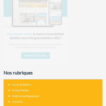
Nos rubriques
Livres et édition
Fiches Métier
Materiel pédagogique
Conseils