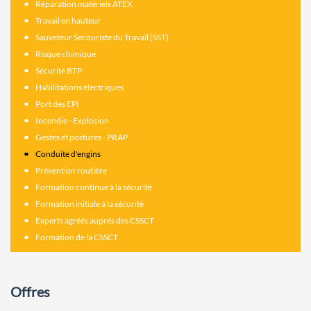
Réparation matériels ATEX
Travail en hauteur
Sauveteur Secouriste du Travail (SST)
Risque chimique
Sécurité BTP
Habilitations électriques
Port des EPI
Incendie - Explosion
Gestes et postures - PRAP
Conduite d'engins
Prévention routière
Formation continue à la sécurité
Formation initiale à la sécurité
Experts agréés auprés des CSSCT
Formation de la CSSCT
Offres