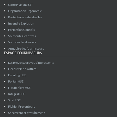
Santé Hygiène SST
Organisation Ergonomie
Protections individuelles
Incendie Explosion
Formation Conseils
Voir toutes les offres
Voir tous les dossiers
Annuaire des fournisseurs
ESPACE FOURNISSEURS
Les préventeurs vous intéressent ?
Découvrir nos offres
Emailing HSE
Portail HSE
Nos fichiers HSE
Intégral HSE
Siret HSE
Fichier Preventeurs
Se référencer gratuitement