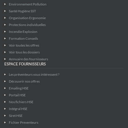
Environnement Pollution
Santé Hygiène SST
Organisation Ergonomie
Protections individuelles
Incendie Explosion
Formation Conseils
Voir toutes les offres
Voir tous les dossiers
Annuaire des fournisseurs
ESPACE FOURNISSEURS
Les préventeurs vous intéressent ?
Découvrir nos offres
Emailing HSE
Portail HSE
Nos fichiers HSE
Intégral HSE
Siret HSE
Fichier Preventeurs