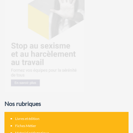
Nos rubriques
Livres et édition
Fiches Métier
Materiel pédagogique