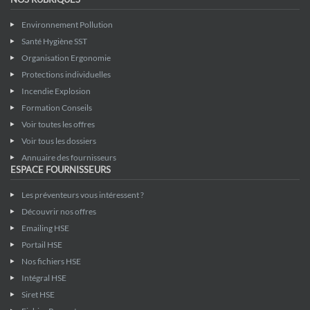
Environnement Pollution
Santé Hygiène SST
Organisation Ergonomie
Protections individuelles
Incendie Explosion
Formation Conseils
Voir toutes les offres
Voir tous les dossiers
Annuaire des fournisseurs
ESPACE FOURNISSEURS
Les préventeurs vous intéressent ?
Découvrir nos offres
Emailing HSE
Portail HSE
Nos fichiers HSE
Intégral HSE
Siret HSE