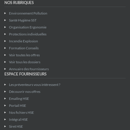
NOS RUBRIQUES
Environnement Pollution
Santé Hygiène SST
Organisation Ergonomie
Protections individuelles
Incendie Explosion
Formation Conseils
Voir toutes les offres
Voir tous les dossiers
Annuaire des fournisseurs
ESPACE FOURNISSEURS
Les préventeurs vous intéressent ?
Découvrir nos offres
Emailing HSE
Portail HSE
Nos fichiers HSE
Intégral HSE
Siret HSE