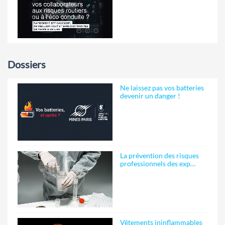
Dossiers
Ne laissez pas vos batteries
devenir un danger !
La prévention des risques
professionnels des exp…
Vêtements ininflammables