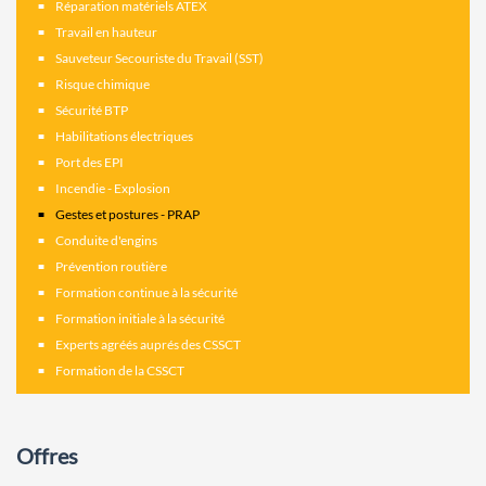
Réparation matériels ATEX
Travail en hauteur
Sauveteur Secouriste du Travail (SST)
Risque chimique
Sécurité BTP
Habilitations électriques
Port des EPI
Incendie - Explosion
Gestes et postures - PRAP
Conduite d'engins
Prévention routière
Formation continue à la sécurité
Formation initiale à la sécurité
Experts agréés auprés des CSSCT
Formation de la CSSCT
Offres