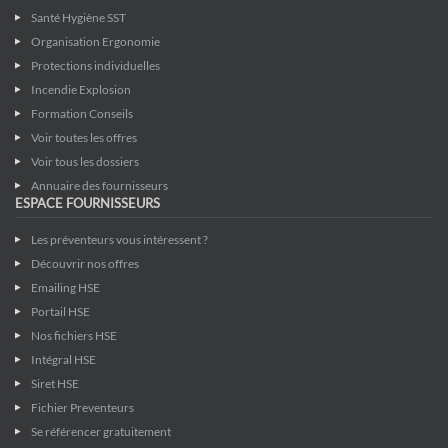
Santé Hygiène SST
Organisation Ergonomie
Protections individuelles
Incendie Explosion
Formation Conseils
Voir toutes les offres
Voir tous les dossiers
Annuaire des fournisseurs
ESPACE FOURNISSEURS
Les préventeurs vous intéressent ?
Découvrir nos offres
Emailing HSE
Portail HSE
Nos fichiers HSE
Intégral HSE
Siret HSE
Fichier Preventeurs
Se référencer gratuitement