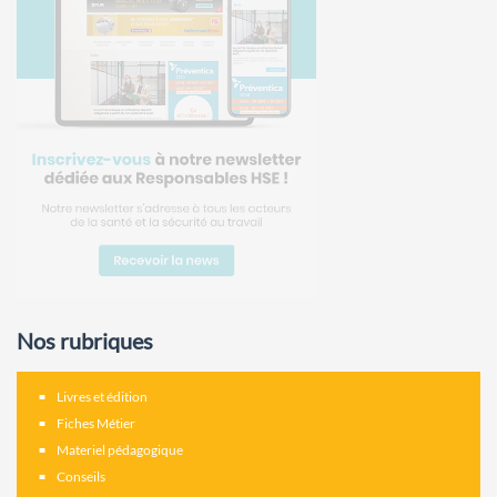
Nos rubriques
Livres et édition
Fiches Métier
Materiel pédagogique
Conseils