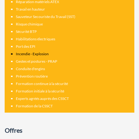
Réparation matériels ATEX
Travail en hauteur
Sauveteur Secouriste du Travail (SST)
Risque chimique
Sécurité BTP
Habilitations électriques
Port des EPI
Incendie - Explosion
Gestes et postures - PRAP
Conduite d'engins
Prévention routière
Formation continue à la sécurité
Formation initiale à la sécurité
Experts agréés auprés des CSSCT
Formation de la CSSCT
Offres