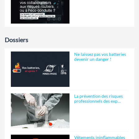
Dossiers
Ne laissez pas vos batteries
devenir un danger !
La prévention des risques
professionnels des exp…
Vêtements ininflammables