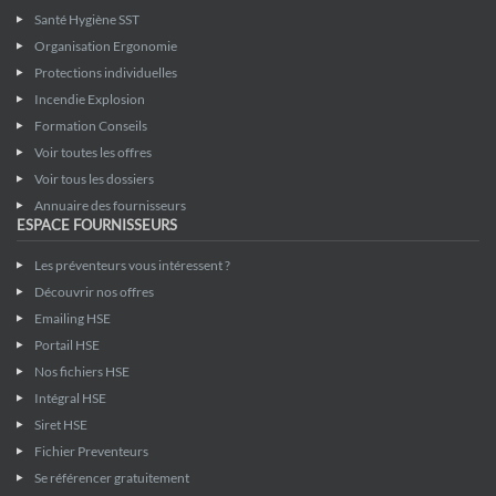
Santé Hygiène SST
Organisation Ergonomie
Protections individuelles
Incendie Explosion
Formation Conseils
Voir toutes les offres
Voir tous les dossiers
Annuaire des fournisseurs
ESPACE FOURNISSEURS
Les préventeurs vous intéressent ?
Découvrir nos offres
Emailing HSE
Portail HSE
Nos fichiers HSE
Intégral HSE
Siret HSE
Fichier Preventeurs
Se référencer gratuitement