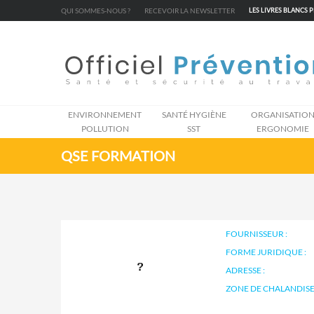
Cookies management panel
QUI SOMMES-NOUS ?
RECEVOIR LA NEWSLETTER
LES LIVRES BLANCS 
ENVIRONNEMENT
SANTÉ HYGIÈNE
ORGANISATIO
POLLUTION
SST
ERGONOMIE
QSE FORMATION
FOURNISSEUR :
FORME JURIDIQUE :
ADRESSE :
ZONE DE CHALANDISE 