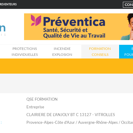
CON
PREVENTEURS
N
PROTECTIONS
INCENDIE
FORMATION
INDIVIDUELLES
EXPLOSION
CONSEILS
FOU
QSE FORMATION
Entreprise
CLAIRIERE DE L'ANJOLY BT C 13127 - VITROLLES
:
Provence-Alpes-Côte d'Azur / Auvergne-Rhône-Alpes / Occita