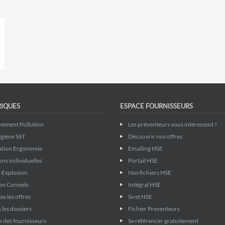
RIQUES
ESPACE FOURNISSEURS
nement Pollution
Les préventeurs vous intéressent ?
giène SST
Découvrir nos offres
ation Ergonomie
Emailing HSE
ons individuelles
Portail HSE
 Explosion
Nos fichiers HSE
on Conseils
Intégral HSE
es les offres
Siret HSE
 les dossiers
Fichier Preventeurs
 des fournisseurs
Se référencer gratuitement