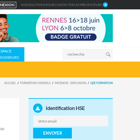
NEXION
NOS SOLUTIONS POUR CONTACTER LES PREVENTEURS
ESPACE
RNISSEURS
ACCUEIL
FORMATION CONSEILS
INCENDIE - EXPLOSION
QSE FORMATION
Identification HSE
nie
ENVOYER