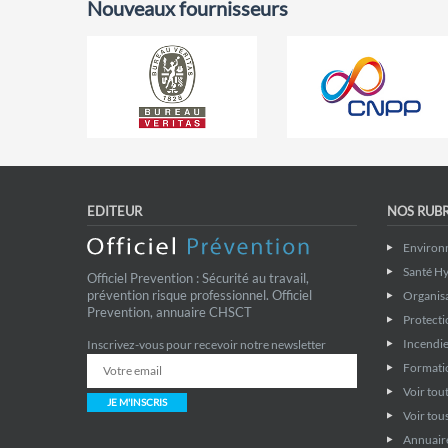
Nouveaux fournisseurs
EDITEUR
NOS RUB
Environ
Santé Hy
Officiel Prevention : Sécurité au travail,
prévention risque professionnel. Officiel
Organis
Prevention, annuaire CHSCT
Protecti
Incendie
Inscrivez-vous pour recevoir notre newsletter
Formati
Voir tout
JE M'INSCRIS
Voir tous
Annuaire