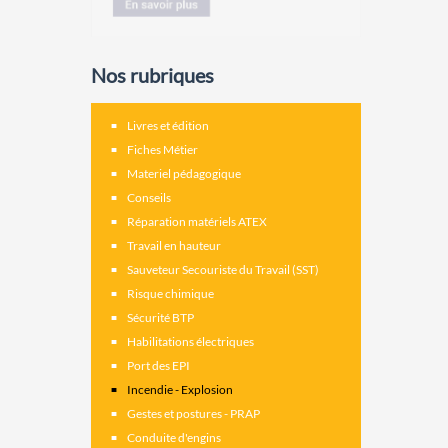
Nos rubriques
Livres et édition
Fiches Métier
Materiel pédagogique
Conseils
Réparation matériels ATEX
Travail en hauteur
Sauveteur Secouriste du Travail (SST)
Risque chimique
Sécurité BTP
Habilitations électriques
Port des EPI
Incendie - Explosion
Gestes et postures - PRAP
Conduite d'engins