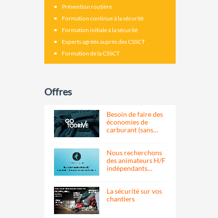
Prévention routière
Formation continue à la sécurité
Formation initiale à la sécurité
Experts agréés auprés des CSSCT
Formation de la CSSCT
Offres
Besoin de faire des
économies de
carburant (sans…
Nous recherchons
des animateurs H/F
indépendants…
La sécurité sur vos
chantiers